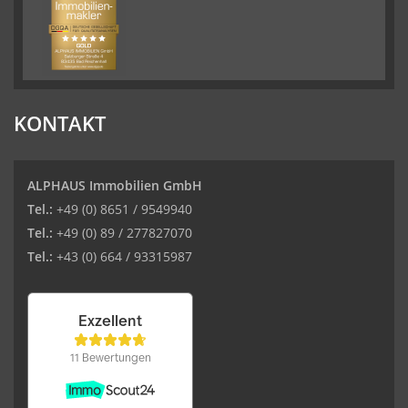
KONTAKT
ALPHAUS Immobilien GmbH
Tel.:
+49 (0) 8651 / 9549940
Tel.:
+49 (0) 89 / 277827070
Tel.:
+43 (0) 664 / 93315987