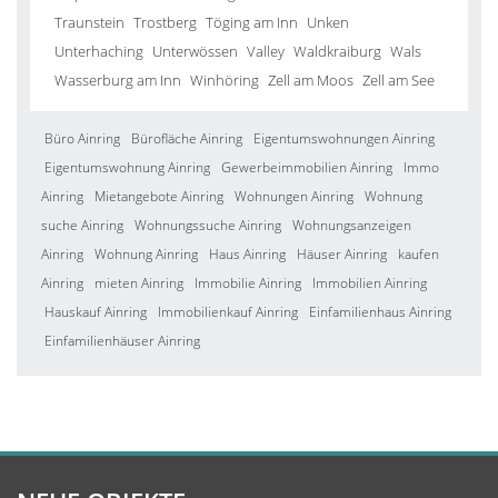
Traunstein
Trostberg
Töging am Inn
Unken
Unterhaching
Unterwössen
Valley
Waldkraiburg
Wals
Wasserburg am Inn
Winhöring
Zell am Moos
Zell am See
Büro Ainring
Bürofläche Ainring
Eigentumswohnungen Ainring
Eigentumswohnung Ainring
Gewerbeimmobilien Ainring
Immo
Ainring
Mietangebote Ainring
Wohnungen Ainring
Wohnung
suche Ainring
Wohnungssuche Ainring
Wohnungsanzeigen
Ainring
Wohnung Ainring
Haus Ainring
Häuser Ainring
kaufen
Ainring
mieten Ainring
Immobilie Ainring
Immobilien Ainring
Hauskauf Ainring
Immobilienkauf Ainring
Einfamilienhaus Ainring
Einfamilienhäuser Ainring