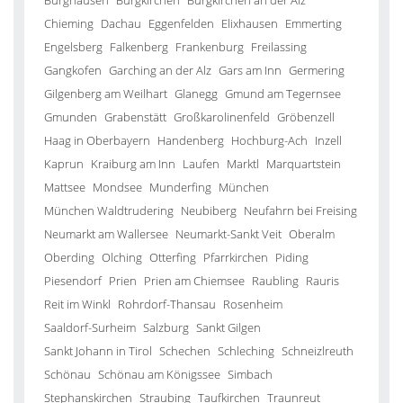
Burghausen
Burgkirchen
Burgkirchen an der Alz
Chieming
Dachau
Eggenfelden
Elixhausen
Emmerting
Engelsberg
Falkenberg
Frankenburg
Freilassing
Gangkofen
Garching an der Alz
Gars am Inn
Germering
Gilgenberg am Weilhart
Glanegg
Gmund am Tegernsee
Gmunden
Grabenstätt
Großkarolinenfeld
Gröbenzell
Haag in Oberbayern
Handenberg
Hochburg-Ach
Inzell
Kaprun
Kraiburg am Inn
Laufen
Marktl
Marquartstein
Mattsee
Mondsee
Munderfing
München
München Waldtrudering
Neubiberg
Neufahrn bei Freising
Neumarkt am Wallersee
Neumarkt-Sankt Veit
Oberalm
Oberding
Olching
Otterfing
Pfarrkirchen
Piding
Piesendorf
Prien
Prien am Chiemsee
Raubling
Rauris
Reit im Winkl
Rohrdorf-Thansau
Rosenheim
Saaldorf-Surheim
Salzburg
Sankt Gilgen
Sankt Johann in Tirol
Schechen
Schleching
Schneizlreuth
Schönau
Schönau am Königssee
Simbach
Stephanskirchen
Straubing
Taufkirchen
Traunreut