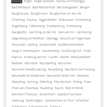
Ainring
Anger
Anger-Aufham
Aschau im Chiemgau
Bad Birnbach
Bad Reichenhall
Berchtesgaden
Bergen
Burghausen
Burgkirchen
Burgkirchen an der Alz
Chieming
Dachau
Eggenfelden
Elixhausen
Emmerting
Engelsberg
Falkenberg
Frankenburg
Freilassing
Gangkofen
Garching an der Alz
Gars am Inn
Germering
Gilgenberg am Weilhart
Glanegg
Gmund am Tegernsee
Gmunden
Golling
Grabenstätt
Großkarolinenfeld
Haag in Oberbayern
Handenberg
Hochburg-Ach
Inzell
Kaprun
Kraiburg am Inn
Laufen
Marktl
Marquartstein
Mattsee
Mondsee
Munderfing
München
München Waldtrudering
Neubiberg
Neufahrn bei Freising
Neumarkt am Wallersee
Neumarkt-Sankt Veit
Oberalm
Oberding
Olching
Otterfing
Pfarrkirchen
Piding
Prien
Prien am Chiemsee
Raubling
Rauris
Reit im Winkl
Rohrdorf-Thansau
Rosenheim
Saaldorf-Surheim
Salzburg
Sankt Gilgen
Sankt Johann in Tirol
Schechen
Schleching
Schneizlreuth
Schönau