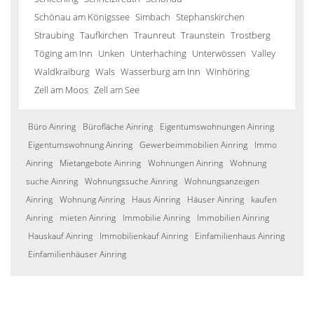
Schönau am Königssee
Simbach
Stephanskirchen
Straubing
Taufkirchen
Traunreut
Traunstein
Trostberg
Töging am Inn
Unken
Unterhaching
Unterwössen
Valley
Waldkraiburg
Wals
Wasserburg am Inn
Winhöring
Zell am Moos
Zell am See
Büro Ainring
Bürofläche Ainring
Eigentumswohnungen Ainring
Eigentumswohnung Ainring
Gewerbeimmobilien Ainring
Immo
Ainring
Mietangebote Ainring
Wohnungen Ainring
Wohnung
suche Ainring
Wohnungssuche Ainring
Wohnungsanzeigen
Ainring
Wohnung Ainring
Haus Ainring
Häuser Ainring
kaufen
Ainring
mieten Ainring
Immobilie Ainring
Immobilien Ainring
Hauskauf Ainring
Immobilienkauf Ainring
Einfamilienhaus Ainring
Einfamilienhäuser Ainring