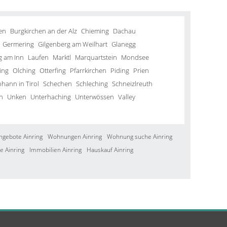
en
Burgkirchen an der Alz
Chieming
Dachau
Germering
Gilgenberg am Weilhart
Glanegg
g am Inn
Laufen
Marktl
Marquartstein
Mondsee
ing
Olching
Otterfing
Pfarrkirchen
Piding
Prien
ohann in Tirol
Schechen
Schleching
Schneizlreuth
n
Unken
Unterhaching
Unterwössen
Valley
ngebote Ainring
Wohnungen Ainring
Wohnung suche Ainring
e Ainring
Immobilien Ainring
Hauskauf Ainring