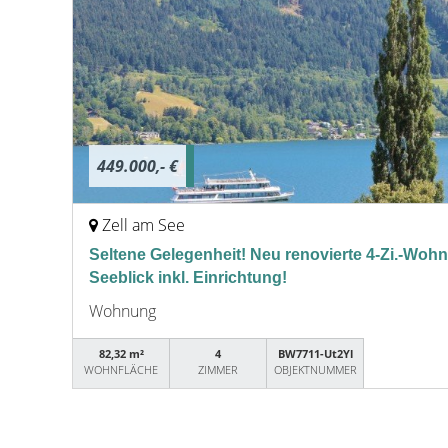
449.000,- €
Zell am See
Seltene Gelegenheit! Neu renovierte 4-Zi.-Woh
Seeblick inkl. Einrichtung!
Wohnung
82,32 m²
4
BW7711-Ut2Yl
WOHNFLÄCHE
ZIMMER
OBJEKTNUMMER