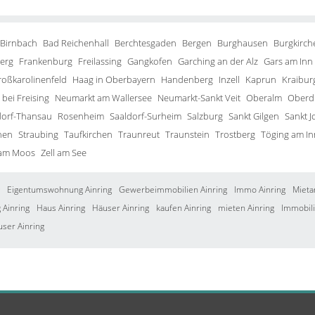
 Birnbach
Bad Reichenhall
Berchtesgaden
Bergen
Burghausen
Burgkirch
erg
Frankenburg
Freilassing
Gangkofen
Garching an der Alz
Gars am Inn
roßkarolinenfeld
Haag in Oberbayern
Handenberg
Inzell
Kaprun
Kraibur
bei Freising
Neumarkt am Wallersee
Neumarkt-Sankt Veit
Oberalm
Oberd
orf-Thansau
Rosenheim
Saaldorf-Surheim
Salzburg
Sankt Gilgen
Sankt J
hen
Straubing
Taufkirchen
Traunreut
Traunstein
Trostberg
Töging am In
 am Moos
Zell am See
Eigentumswohnung Ainring
Gewerbeimmobilien Ainring
Immo Ainring
Mieta
Ainring
Haus Ainring
Häuser Ainring
kaufen Ainring
mieten Ainring
Immobili
user Ainring