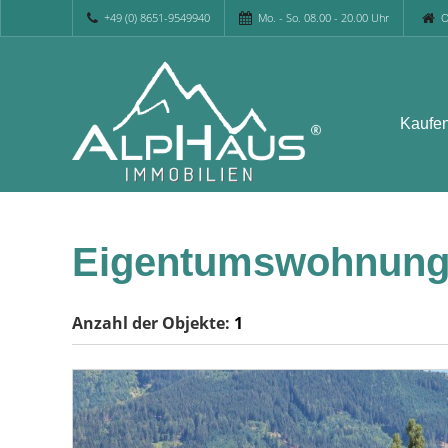
+49 (0) 8651-9549940
Mo. - So. 08.00 - 20.00 Uhr
O
Kaufe
Eigentumswohnung 
Anzahl der
Objekte:
1