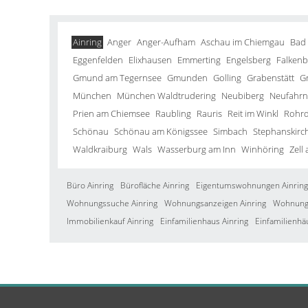
Ainring
Anger
Anger-Aufham
Aschau im Chiemgau
Bad
Eggenfelden
Elixhausen
Emmerting
Engelsberg
Falkenb
Gmund am Tegernsee
Gmunden
Golling
Grabenstätt
G
München
München Waldtrudering
Neubiberg
Neufahrn 
Prien am Chiemsee
Raubling
Rauris
Reit im Winkl
Rohrd
Schönau
Schönau am Königssee
Simbach
Stephanskirc
Waldkraiburg
Wals
Wasserburg am Inn
Winhöring
Zell
Büro Ainring
Bürofläche Ainring
Eigentumswohnungen Ainring
Wohnungssuche Ainring
Wohnungsanzeigen Ainring
Wohnung 
Immobilienkauf Ainring
Einfamilienhaus Ainring
Einfamilienhä