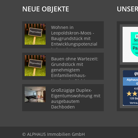
NEUE OBJEKTE
UNSER
Wohnen in
Leopoldskron-Moos -
Baugrundstück mit
Entwicklungspotenzial
in begehrter Lage
Bauen ohne Wartezeit:
Grundstück mit
genehmigtem
Einfamilienhaus-
Neubau in Olching
Großzügige Duplex-
Eigentumswohnung mit
ausgebautem
Dachboden
© ALPHAUS Immobilien GmbH