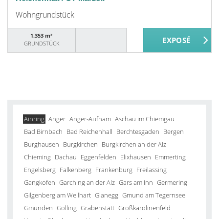
Wohngrundstück
1.353 m²
GRUNDSTÜCK
Ainring
Anger
Anger-Aufham
Aschau im Chiemgau
Bad Birnbach
Bad Reichenhall
Berchtesgaden
Bergen
Burghausen
Burgkirchen
Burgkirchen an der Alz
Chieming
Dachau
Eggenfelden
Elixhausen
Emmerting
Engelsberg
Falkenberg
Frankenburg
Freilassing
Gangkofen
Garching an der Alz
Gars am Inn
Germering
Gilgenberg am Weilhart
Glanegg
Gmund am Tegernsee
Gmunden
Golling
Grabenstätt
Großkarolinenfeld