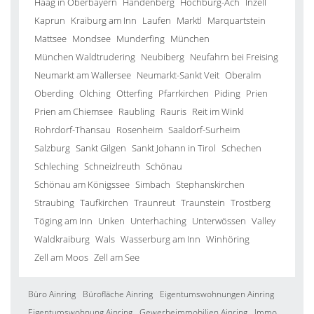
Haag in Oberbayern
Handenberg
Hochburg-Ach
Inzell
Kaprun
Kraiburg am Inn
Laufen
Marktl
Marquartstein
Mattsee
Mondsee
Munderfing
München
München Waldtrudering
Neubiberg
Neufahrn bei Freising
Neumarkt am Wallersee
Neumarkt-Sankt Veit
Oberalm
Oberding
Olching
Otterfing
Pfarrkirchen
Piding
Prien
Prien am Chiemsee
Raubling
Rauris
Reit im Winkl
Rohrdorf-Thansau
Rosenheim
Saaldorf-Surheim
Salzburg
Sankt Gilgen
Sankt Johann in Tirol
Schechen
Schleching
Schneizlreuth
Schönau
Schönau am Königssee
Simbach
Stephanskirchen
Straubing
Taufkirchen
Traunreut
Traunstein
Trostberg
Töging am Inn
Unken
Unterhaching
Unterwössen
Valley
Waldkraiburg
Wals
Wasserburg am Inn
Winhöring
Zell am Moos
Zell am See
Büro Ainring
Bürofläche Ainring
Eigentumswohnungen Ainring
Eigentumswohnung Ainring
Gewerbeimmobilien Ainring
Immo