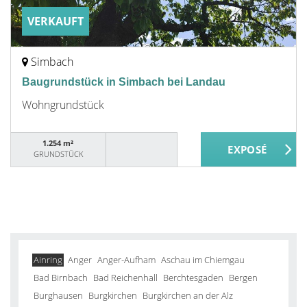
VERKAUFT
Simbach
Baugrundstück in Simbach bei Landau
Wohngrundstück
1.254 m²
GRUNDSTÜCK
Ainring
Anger
Anger-Aufham
Aschau im Chiemgau
Bad Birnbach
Bad Reichenhall
Berchtesgaden
Bergen
Burghausen
Burgkirchen
Burgkirchen an der Alz