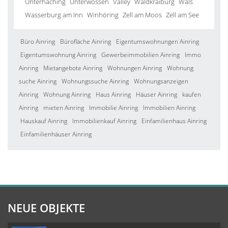
Unterhaching
Unterwössen
Valley
Waldkraiburg
Wals
Wasserburg am Inn
Winhöring
Zell am Moos
Zell am See
Büro Ainring
Bürofläche Ainring
Eigentumswohnungen Ainring
Eigentumswohnung Ainring
Gewerbeimmobilien Ainring
Immo
Ainring
Mietangebote Ainring
Wohnungen Ainring
Wohnung
suche Ainring
Wohnungssuche Ainring
Wohnungsanzeigen
Ainring
Wohnung Ainring
Haus Ainring
Häuser Ainring
kaufen
Ainring
mieten Ainring
Immobilie Ainring
Immobilien Ainring
Hauskauf Ainring
Immobilienkauf Ainring
Einfamilienhaus Ainring
Einfamilienhäuser Ainring
NEUE OBJEKTE