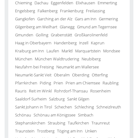
Chieming
Dachau
Eggenfelden
Elixhausen
Emmerting
Engelsberg
Falkenberg
Frankenburg
Freilassing
Gangkofen
Garching an der Alz
Gars am Inn
Germering
Gilgenberg am Weilhart
Glanegg
Gmund am Tegernsee
Gmunden
Golling
Grabenstätt
Großkarolinenfeld
Haag in Oberbayern
Handenberg
Inzell
Kaprun
Kraiburg am Inn
Laufen
Marktl
Marquartstein
Mondsee
München
München Waldtrudering
Neubiberg
Neufahrn bei Freising
Neumarkt am Wallersee
Neumarkt-Sankt Veit
Oberalm
Oberding
Otterfing
Pfarrkirchen
Piding
Prien
Prien am Chiemsee
Raubling
Rauris
Reit im Winkl
Rohrdorf-Thansau
Rosenheim
Saaldorf-Surheim
Salzburg
Sankt Gilgen
Sankt Johann in Tirol
Schechen
Schleching
Schneizlreuth
Schönau
Schönau am Königssee
Simbach
Stephanskirchen
Straubing
Taufkirchen
Traunreut
Traunstein
Trostberg
Töging am Inn
Unken