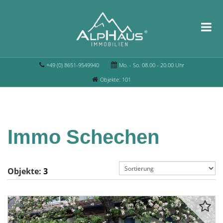
+49 (0) 8651-9549940
Mo. - So. 08.00 - 20.00 Uhr
Objekte: 101
Immo Schechen
Objekte:
3