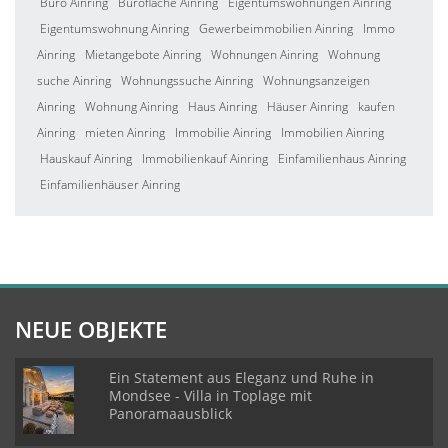
Büro Ainring
Bürofläche Ainring
Eigentumswohnungen Ainring
Eigentumswohnung Ainring
Gewerbeimmobilien Ainring
Immo
Ainring
Mietangebote Ainring
Wohnungen Ainring
Wohnung
suche Ainring
Wohnungssuche Ainring
Wohnungsanzeigen
Ainring
Wohnung Ainring
Haus Ainring
Häuser Ainring
kaufen
Ainring
mieten Ainring
Immobilie Ainring
Immobilien Ainring
Hauskauf Ainring
Immobilienkauf Ainring
Einfamilienhaus Ainring
Einfamilienhäuser Ainring
NEUE OBJEKTE
Ein Statement aus Eleganz und Ruhe in
Mondsee - Villa in Toplage mit
Panoramaausblick