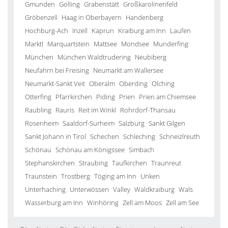
Gmunden
Golling
Grabenstätt
Großkarolinenfeld
Gröbenzell
Haag in Oberbayern
Handenberg
Hochburg-Ach
Inzell
Kaprun
Kraiburg am Inn
Laufen
Marktl
Marquartstein
Mattsee
Mondsee
Munderfing
München
München Waldtrudering
Neubiberg
Neufahrn bei Freising
Neumarkt am Wallersee
Neumarkt-Sankt Veit
Oberalm
Oberding
Olching
Otterfing
Pfarrkirchen
Piding
Prien
Prien am Chiemsee
Raubling
Rauris
Reit im Winkl
Rohrdorf-Thansau
Rosenheim
Saaldorf-Surheim
Salzburg
Sankt Gilgen
Sankt Johann in Tirol
Schechen
Schleching
Schneizlreuth
Schönau
Schönau am Königssee
Simbach
Stephanskirchen
Straubing
Taufkirchen
Traunreut
Traunstein
Trostberg
Töging am Inn
Unken
Unterhaching
Unterwössen
Valley
Waldkraiburg
Wals
Wasserburg am Inn
Winhöring
Zell am Moos
Zell am See