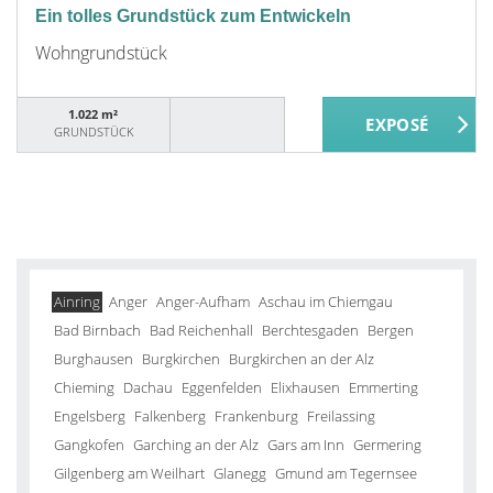
Ein tolles Grundstück zum Entwickeln
Wohngrundstück
1.022 m²
GRUNDSTÜCK
Ainring
Anger
Anger-Aufham
Aschau im Chiemgau
Bad Birnbach
Bad Reichenhall
Berchtesgaden
Bergen
Burghausen
Burgkirchen
Burgkirchen an der Alz
Chieming
Dachau
Eggenfelden
Elixhausen
Emmerting
Engelsberg
Falkenberg
Frankenburg
Freilassing
Gangkofen
Garching an der Alz
Gars am Inn
Germering
Gilgenberg am Weilhart
Glanegg
Gmund am Tegernsee