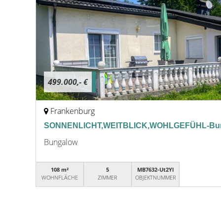
499.000,- €
Frankenburg
SONNENLICHT,WEITBLICK,WOHLGEFÜHL-Bung
Bungalow
108 m²
5
MB7632-Ut2Yl
WOHNFLÄCHE
ZIMMER
OBJEKTNUMMER