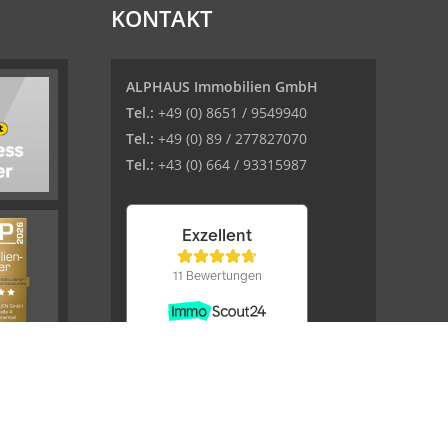
KONTAKT
ALPHAUS Immobilien GmbH
Tel.:
+49 (0) 8651 / 9549940
Tel.:
+49 (0) 89 / 277827070
Tel.:
+43 (0) 664 / 93315987