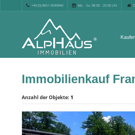
+49 (0) 8651-9549940
Mo. - So. 08.00 - 20.00 Uhr
O
Kaufe
Immobilienkauf Fr
Anzahl der
Objekte:
1