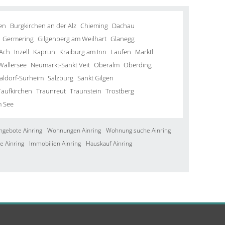
en
Burgkirchen an der Alz
Chieming
Dachau
Germering
Gilgenberg am Weilhart
Glanegg
Ach
Inzell
Kaprun
Kraiburg am Inn
Laufen
Marktl
Wallersee
Neumarkt-Sankt Veit
Oberalm
Oberding
aldorf-Surheim
Salzburg
Sankt Gilgen
Taufkirchen
Traunreut
Traunstein
Trostberg
m See
ngebote Ainring
Wohnungen Ainring
Wohnung suche Ainring
e Ainring
Immobilien Ainring
Hauskauf Ainring