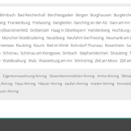
 Birnbach
Bad Reichenhall
Berchtesgaden
Bergen
Burghausen
Burgkirch
erg
Frankenburg
Freilassing
Gangkofen
Garching an der Alz
Gars am Inn
roßkarolinenfeld
Gröbenzell
Haag in Oberbayern
Handenberg
Hochburg-
München Waldtrudering
Neubiberg
Neufahrn bei Freising
Neumarkt am 
Chiemsee
Raubling
Rauris
Reit im Winkl
Rohrdorf-Thansau
Rosenheim
Sa
h
Schönau
Schönau am Königssee
Simbach
Stephanskirchen
Straubing
y
Waldkraiburg
Wals
Wasserburg am Inn
Winhöring
Zell am Moos
Zell a
Eigentumswohnung Ainring
Gewerbeimmobilien Ainring
Immo Ainring
Mieta
Ainring
Haus Ainring
Häuser Ainring
kaufen Ainring
mieten Ainring
Immobili
user Ainring