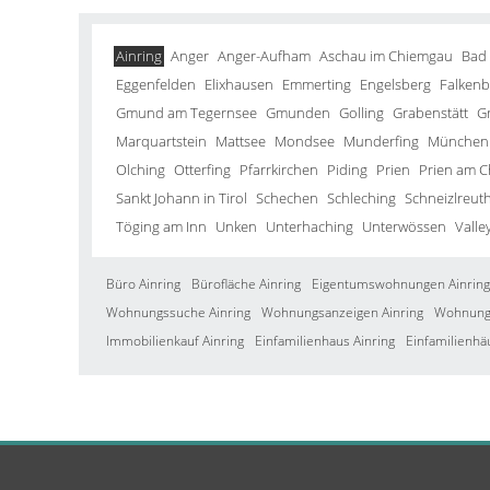
Ainring
Anger
Anger-Aufham
Aschau im Chiemgau
Bad
Eggenfelden
Elixhausen
Emmerting
Engelsberg
Falkenb
Gmund am Tegernsee
Gmunden
Golling
Grabenstätt
G
Marquartstein
Mattsee
Mondsee
Munderfing
München
Olching
Otterfing
Pfarrkirchen
Piding
Prien
Prien am 
Sankt Johann in Tirol
Schechen
Schleching
Schneizlreut
Töging am Inn
Unken
Unterhaching
Unterwössen
Valle
Büro Ainring
Bürofläche Ainring
Eigentumswohnungen Ainring
Wohnungssuche Ainring
Wohnungsanzeigen Ainring
Wohnung 
Immobilienkauf Ainring
Einfamilienhaus Ainring
Einfamilienhä