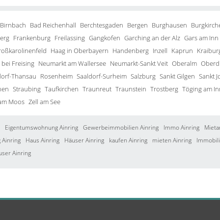
 Birnbach
Bad Reichenhall
Berchtesgaden
Bergen
Burghausen
Burgkirch
erg
Frankenburg
Freilassing
Gangkofen
Garching an der Alz
Gars am Inn
roßkarolinenfeld
Haag in Oberbayern
Handenberg
Inzell
Kaprun
Kraibur
bei Freising
Neumarkt am Wallersee
Neumarkt-Sankt Veit
Oberalm
Oberd
orf-Thansau
Rosenheim
Saaldorf-Surheim
Salzburg
Sankt Gilgen
Sankt J
hen
Straubing
Taufkirchen
Traunreut
Traunstein
Trostberg
Töging am In
 am Moos
Zell am See
Eigentumswohnung Ainring
Gewerbeimmobilien Ainring
Immo Ainring
Mieta
Ainring
Haus Ainring
Häuser Ainring
kaufen Ainring
mieten Ainring
Immobili
user Ainring