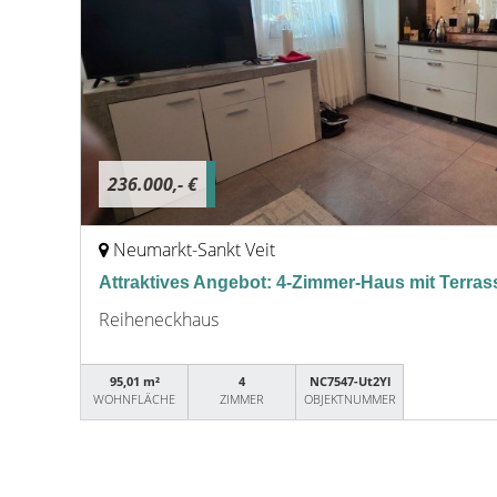
236.000,- €
Neumarkt-Sankt Veit
Attraktives Angebot: 4-Zimmer-Haus mit Terrass
Reiheneckhaus
95,01 m²
4
NC7547-Ut2Yl
WOHNFLÄCHE
ZIMMER
OBJEKTNUMMER