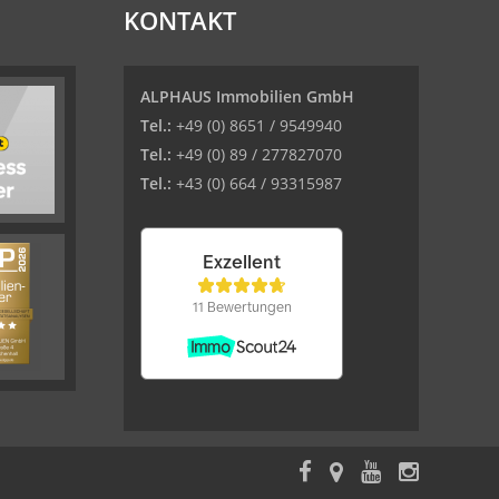
KONTAKT
ALPHAUS Immobilien GmbH
Tel.:
+49 (0) 8651 / 9549940
Tel.:
+49 (0) 89 / 277827070
Tel.:
+43 (0) 664 / 93315987