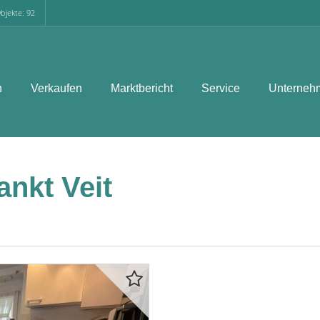
bjekte: 92
n
Verkaufen
Marktbericht
Service
Unterneh
nkt Veit