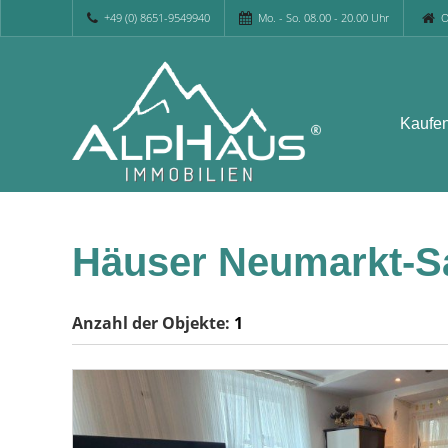
+49 (0) 8651-9549940
Mo. - So. 08.00 - 20.00 Uhr
O
Kaufe
Häuser Neumarkt-Sa
Anzahl der
Objekte:
1