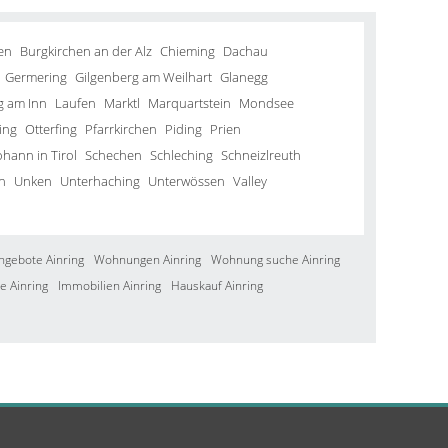
en
Burgkirchen an der Alz
Chieming
Dachau
Germering
Gilgenberg am Weilhart
Glanegg
g am Inn
Laufen
Marktl
Marquartstein
Mondsee
ing
Otterfing
Pfarrkirchen
Piding
Prien
ohann in Tirol
Schechen
Schleching
Schneizlreuth
n
Unken
Unterhaching
Unterwössen
Valley
ngebote Ainring
Wohnungen Ainring
Wohnung suche Ainring
e Ainring
Immobilien Ainring
Hauskauf Ainring