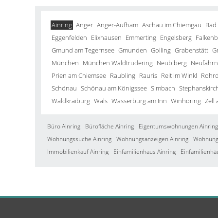
Ainring
Anger
Anger-Aufham
Aschau im Chiemgau
Bad
Eggenfelden
Elixhausen
Emmerting
Engelsberg
Falkenb
Gmund am Tegernsee
Gmunden
Golling
Grabenstätt
G
München
München Waldtrudering
Neubiberg
Neufahrn 
Prien am Chiemsee
Raubling
Rauris
Reit im Winkl
Rohrd
Schönau
Schönau am Königssee
Simbach
Stephanskirc
Waldkraiburg
Wals
Wasserburg am Inn
Winhöring
Zell
Büro Ainring
Bürofläche Ainring
Eigentumswohnungen Ainring
Wohnungssuche Ainring
Wohnungsanzeigen Ainring
Wohnung 
Immobilienkauf Ainring
Einfamilienhaus Ainring
Einfamilienhä