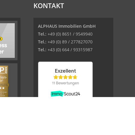
KONTAKT
ALPHAUS Immobilien GmbH
Tel.:
+49 (0) 8651 / 9549940
Tel.:
+49 (0) 89 / 277827070
Tel.:
+43 (0) 664 / 93315987