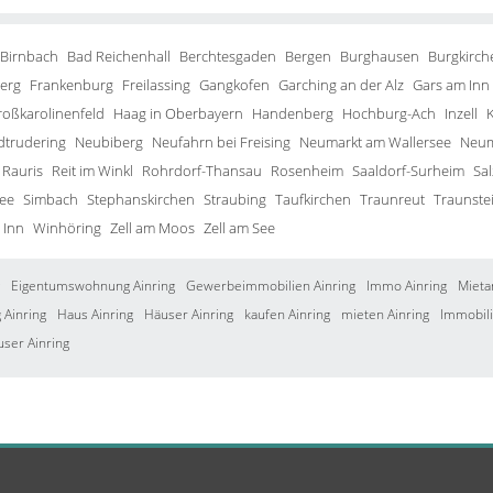
 Birnbach
Bad Reichenhall
Berchtesgaden
Bergen
Burghausen
Burgkirch
erg
Frankenburg
Freilassing
Gangkofen
Garching an der Alz
Gars am Inn
roßkarolinenfeld
Haag in Oberbayern
Handenberg
Hochburg-Ach
Inzell
trudering
Neubiberg
Neufahrn bei Freising
Neumarkt am Wallersee
Neum
Rauris
Reit im Winkl
Rohrdorf-Thansau
Rosenheim
Saaldorf-Surheim
Sa
ee
Simbach
Stephanskirchen
Straubing
Taufkirchen
Traunreut
Traunste
 Inn
Winhöring
Zell am Moos
Zell am See
Eigentumswohnung Ainring
Gewerbeimmobilien Ainring
Immo Ainring
Mieta
Ainring
Haus Ainring
Häuser Ainring
kaufen Ainring
mieten Ainring
Immobili
user Ainring