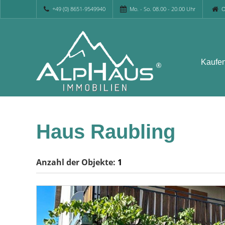
+49 (0) 8651-9549940
Mo. - So. 08.00 - 20.00 Uhr
O
Kaufe
Haus Raubling
Anzahl der
Objekte:
1