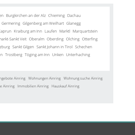
en
Burgkirchen an der Alz
Chieming
Dachau
Germering
Gilgenberg am Weilhart
Glanegg
Kaprun
Kraiburg am Inn
Laufen
Marktl
Marquartstein
arkt-Sankt Veit
Oberalm
Oberding
Olching
Otterfing
lzburg
Sankt Gilgen
Sankt Johann in Tirol
Schechen
in
Trostberg
Töging am Inn
Unken
Unterhaching
ngebote Ainring
Wohnungen Ainring
Wohnung suche Ainring
e Ainring
Immobilien Ainring
Hauskauf Ainring