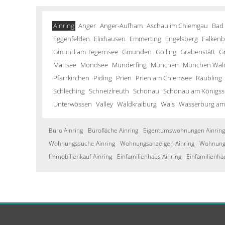
Ainring
Anger
Anger-Aufham
Aschau im Chiemgau
Bad
Eggenfelden
Elixhausen
Emmerting
Engelsberg
Falkenb
Gmund am Tegernsee
Gmunden
Golling
Grabenstätt
G
Mattsee
Mondsee
Munderfing
München
München Wald
Pfarrkirchen
Piding
Prien
Prien am Chiemsee
Raubling
Schleching
Schneizlreuth
Schönau
Schönau am Königss
Unterwössen
Valley
Waldkraiburg
Wals
Wasserburg am
Büro Ainring
Bürofläche Ainring
Eigentumswohnungen Ainring
Wohnungssuche Ainring
Wohnungsanzeigen Ainring
Wohnung 
Immobilienkauf Ainring
Einfamilienhaus Ainring
Einfamilienhä