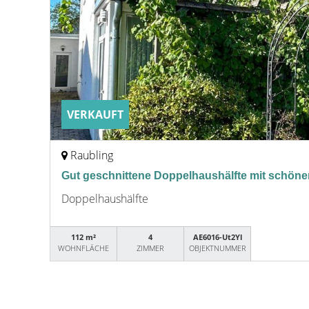
VERKAUFT
Raubling
Gut geschnittene Doppelhaushälfte mit schöne
Doppelhaushälfte
112 m²
4
AE6016-Ut2Yl
WOHNFLÄCHE
ZIMMER
OBJEKTNUMMER