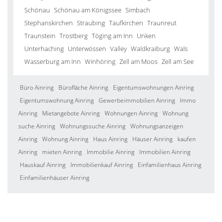
Schönau
Schönau am Königssee
Simbach
Stephanskirchen
Straubing
Taufkirchen
Traunreut
Traunstein
Trostberg
Töging am Inn
Unken
Unterhaching
Unterwössen
Valley
Waldkraiburg
Wals
Wasserburg am Inn
Winhöring
Zell am Moos
Zell am See
Büro Ainring
Bürofläche Ainring
Eigentumswohnungen Ainring
Eigentumswohnung Ainring
Gewerbeimmobilien Ainring
Immo
Ainring
Mietangebote Ainring
Wohnungen Ainring
Wohnung
suche Ainring
Wohnungssuche Ainring
Wohnungsanzeigen
Ainring
Wohnung Ainring
Haus Ainring
Häuser Ainring
kaufen
Ainring
mieten Ainring
Immobilie Ainring
Immobilien Ainring
Hauskauf Ainring
Immobilienkauf Ainring
Einfamilienhaus Ainring
Einfamilienhäuser Ainring