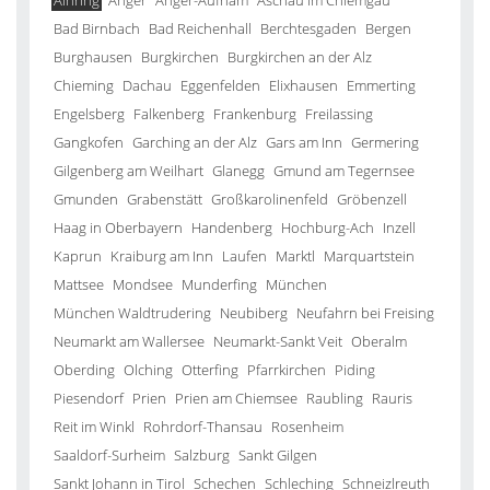
Ainring
Anger
Anger-Aufham
Aschau im Chiemgau
Bad Birnbach
Bad Reichenhall
Berchtesgaden
Bergen
Burghausen
Burgkirchen
Burgkirchen an der Alz
Chieming
Dachau
Eggenfelden
Elixhausen
Emmerting
Engelsberg
Falkenberg
Frankenburg
Freilassing
Gangkofen
Garching an der Alz
Gars am Inn
Germering
Gilgenberg am Weilhart
Glanegg
Gmund am Tegernsee
Gmunden
Grabenstätt
Großkarolinenfeld
Gröbenzell
Haag in Oberbayern
Handenberg
Hochburg-Ach
Inzell
Kaprun
Kraiburg am Inn
Laufen
Marktl
Marquartstein
Mattsee
Mondsee
Munderfing
München
München Waldtrudering
Neubiberg
Neufahrn bei Freising
Neumarkt am Wallersee
Neumarkt-Sankt Veit
Oberalm
Oberding
Olching
Otterfing
Pfarrkirchen
Piding
Piesendorf
Prien
Prien am Chiemsee
Raubling
Rauris
Reit im Winkl
Rohrdorf-Thansau
Rosenheim
Saaldorf-Surheim
Salzburg
Sankt Gilgen
Sankt Johann in Tirol
Schechen
Schleching
Schneizlreuth