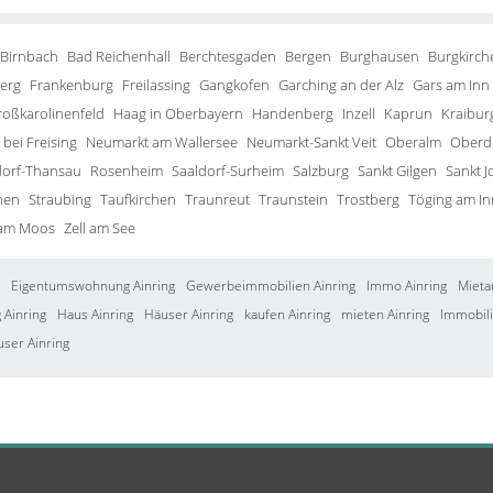
 Birnbach
Bad Reichenhall
Berchtesgaden
Bergen
Burghausen
Burgkirch
erg
Frankenburg
Freilassing
Gangkofen
Garching an der Alz
Gars am Inn
roßkarolinenfeld
Haag in Oberbayern
Handenberg
Inzell
Kaprun
Kraibur
bei Freising
Neumarkt am Wallersee
Neumarkt-Sankt Veit
Oberalm
Oberd
orf-Thansau
Rosenheim
Saaldorf-Surheim
Salzburg
Sankt Gilgen
Sankt J
hen
Straubing
Taufkirchen
Traunreut
Traunstein
Trostberg
Töging am In
 am Moos
Zell am See
Eigentumswohnung Ainring
Gewerbeimmobilien Ainring
Immo Ainring
Mieta
Ainring
Haus Ainring
Häuser Ainring
kaufen Ainring
mieten Ainring
Immobili
user Ainring