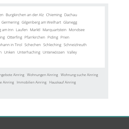
en
Burgkirchen an der Alz
Chieming
Dachau
Germering
Gilgenberg am Weilhart
Glanegg
g am Inn
Laufen
Marktl
Marquartstein
Mondsee
ing
Otterfing
Pfarrkirchen
Piding
Prien
ohann in Tirol
Schechen
Schleching
Schneizlreuth
n
Unken
Unterhaching
Unterwössen
Valley
ngebote Ainring
Wohnungen Ainring
Wohnung suche Ainring
e Ainring
Immobilien Ainring
Hauskauf Ainring