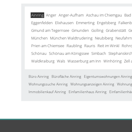
Ainring
Anger
Anger-Aufham
Aschau im Chiemgau
Bad
Eggenfelden
Elixhausen
Emmerting
Engelsberg
Falkenb
Gmund am Tegernsee
Gmunden
Golling
Grabenstätt
G
München
München Waldtrudering
Neubiberg
Neufahrn 
Prien am Chiemsee
Raubling
Rauris
Reit im Winkl
Rohrd
Schönau
Schönau am Königssee
Simbach
Stephanskirc
Waldkraiburg
Wals
Wasserburg am Inn
Winhöring
Zell
Büro Ainring
Bürofläche Ainring
Eigentumswohnungen Ainring
Wohnungssuche Ainring
Wohnungsanzeigen Ainring
Wohnung 
Immobilienkauf Ainring
Einfamilienhaus Ainring
Einfamilienhä