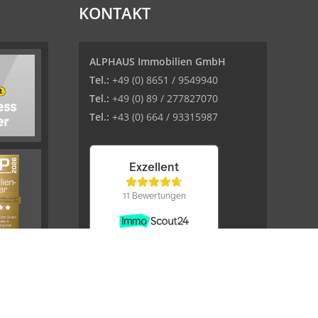
KONTAKT
ALPHAUS Immobilien GmbH
Tel.:
+49 (0) 8651 / 9549940
Tel.:
+49 (0) 89 / 277827070
Tel.:
+43 (0) 664 / 93315987