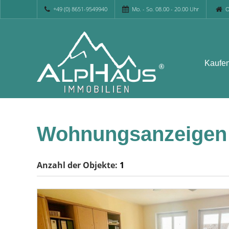
+49 (0) 8651-9549940
Mo. - So. 08.00 - 20.00 Uhr
O
Kaufe
Wohnungsanzeigen
Anzahl der
Objekte:
1