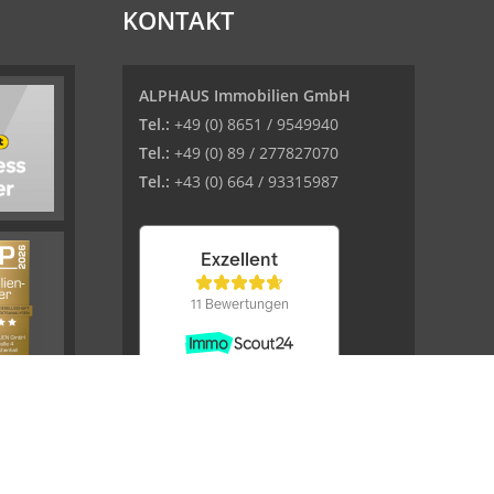
KONTAKT
ALPHAUS Immobilien GmbH
Tel.:
+49 (0) 8651 / 9549940
Tel.:
+49 (0) 89 / 277827070
Tel.:
+43 (0) 664 / 93315987