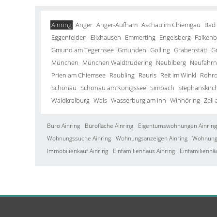
Ainring
Anger
Anger-Aufham
Aschau im Chiemgau
Bad
Eggenfelden
Elixhausen
Emmerting
Engelsberg
Falkenb
Gmund am Tegernsee
Gmunden
Golling
Grabenstätt
G
München
München Waldtrudering
Neubiberg
Neufahrn 
Prien am Chiemsee
Raubling
Rauris
Reit im Winkl
Rohrd
Schönau
Schönau am Königssee
Simbach
Stephanskirc
Waldkraiburg
Wals
Wasserburg am Inn
Winhöring
Zell
Büro Ainring
Bürofläche Ainring
Eigentumswohnungen Ainring
Wohnungssuche Ainring
Wohnungsanzeigen Ainring
Wohnung 
Immobilienkauf Ainring
Einfamilienhaus Ainring
Einfamilienhä