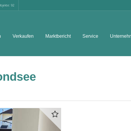
bjekte: 92
n
Verkaufen
Marktbericht
Service
Unterneh
ondsee