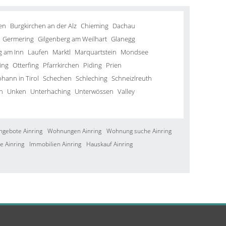
en
Burgkirchen an der Alz
Chieming
Dachau
Germering
Gilgenberg am Weilhart
Glanegg
g am Inn
Laufen
Marktl
Marquartstein
Mondsee
ing
Otterfing
Pfarrkirchen
Piding
Prien
ohann in Tirol
Schechen
Schleching
Schneizlreuth
n
Unken
Unterhaching
Unterwössen
Valley
ngebote Ainring
Wohnungen Ainring
Wohnung suche Ainring
e Ainring
Immobilien Ainring
Hauskauf Ainring