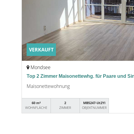
VERKAUFT
Mondsee
Top 2 Zimmer Maisonettewhg. für Paare und Si
Maisonettewohnung
60 m²
2
MB5247-Ut2Yl
WOHNFLÄCHE
ZIMMER
OBJEKTNUMMER