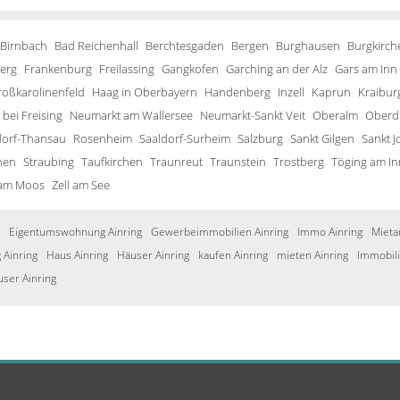
 Birnbach
Bad Reichenhall
Berchtesgaden
Bergen
Burghausen
Burgkirch
erg
Frankenburg
Freilassing
Gangkofen
Garching an der Alz
Gars am Inn
roßkarolinenfeld
Haag in Oberbayern
Handenberg
Inzell
Kaprun
Kraibur
bei Freising
Neumarkt am Wallersee
Neumarkt-Sankt Veit
Oberalm
Oberd
orf-Thansau
Rosenheim
Saaldorf-Surheim
Salzburg
Sankt Gilgen
Sankt J
hen
Straubing
Taufkirchen
Traunreut
Traunstein
Trostberg
Töging am In
 am Moos
Zell am See
Eigentumswohnung Ainring
Gewerbeimmobilien Ainring
Immo Ainring
Mieta
Ainring
Haus Ainring
Häuser Ainring
kaufen Ainring
mieten Ainring
Immobili
user Ainring