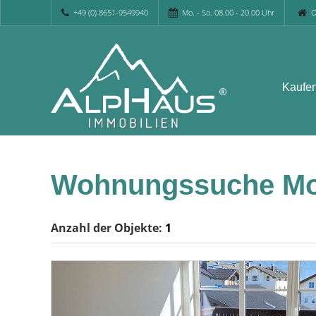
+49 (0) 8651-9549940
Mo. - So. 08.00 - 20.00 Uhr
O
Kaufe
Wohnungssuche M
Anzahl der
Objekte:
1