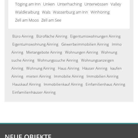
Töging am Inn
Unken
Unterhaching
Unterwössen
Valley
Waldkraiburg
Wals
Wasserburg am Inn
Winhöring
Zell am Moos
Zell am See
Büro Ainring
Bürofläche Ainring
Eigentumswohnungen Ainring
Eigentumswohnung Ainring
Gewerbeimmobilien Ainring
Immo
Ainring
Mietangebote Ainring
Wohnungen Ainring
Wohnung
suche Ainring
Wohnungssuche Ainring
Wohnungsanzeigen
Ainring
Wohnung Ainring
Haus Ainring
Häuser Ainring
kaufen
Ainring
mieten Ainring
Immobilie Ainring
Immobilien Ainring
Hauskauf Ainring
Immobilienkauf Ainring
Einfamilienhaus Ainring
Einfamilienhäuser Ainring
NEUE OBJEKTE