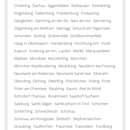
Chieming
Dachau
Eggenfelden
Elixhausen
Emmerting
Engelsberg
Falkenberg
Frankenburg
Freilassing
Gangkofen
Garching an der Alz
Gars am Inn
Germering
Gilgenberg am Weilhart
Glanegg
Gmund am Tegernsee
Gmunden
Golling
Grabenstätt
Großkarolinenfeld
Haag in Oberbayern
Handenberg
Hochburg-Ach
Inzell
Kaprun
Kraiburg am Inn
Laufen
Marktl
Marquartstein
Mattsee
Mondsee
Munderfing
München
München Waldtrudering
Neubiberg
Neufahrn bei Freising
Neumarkt am Wallersee
Neumarkt-Sankt Veit
Oberalm
Oberding
Olching
Otterfing
Pfarrkirchen
Piding
Prien
Prien am Chiemsee
Raubling
Rauris
Reit im Winkl
Rohrdorf-Thansau
Rosenheim
Saaldorf-Surheim
Salzburg
Sankt Gilgen
Sankt Johann in Tirol
Schechen
Schleching
Schneizlreuth
Schönau
Schönau am Königssee
Simbach
Stephanskirchen
Straubing
Taufkirchen
Traunreut
Traunstein
Trostberg