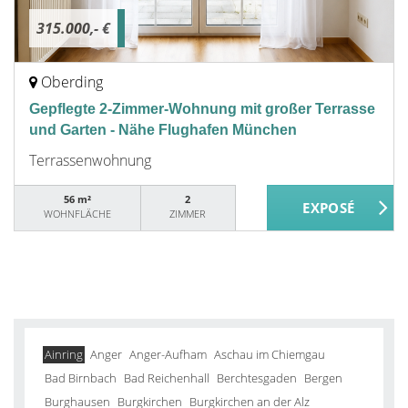
315.000,- €
Oberding
Gepflegte 2-Zimmer-Wohnung mit großer Terrasse
und Garten - Nähe Flughafen München
Terrassenwohnung
56 m²
2
WOHNFLÄCHE
ZIMMER
Ainring
Anger
Anger-Aufham
Aschau im Chiemgau
Bad Birnbach
Bad Reichenhall
Berchtesgaden
Bergen
Burghausen
Burgkirchen
Burgkirchen an der Alz