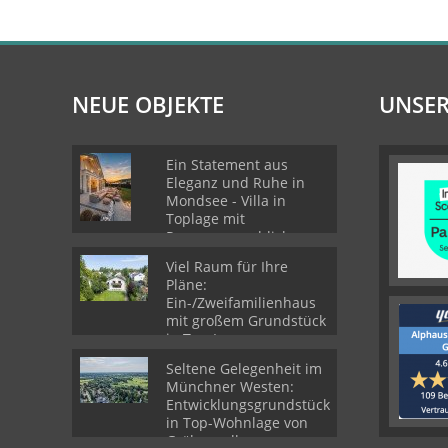
NEUE OBJEKTE
UNSER
Ein Statement aus
Eleganz und Ruhe in
Mondsee - Villa in
Toplage mit
Panoramaausblick
Viel Raum für Ihre
Pläne:
Ein-/Zweifamilienhaus
mit großem Grundstück
in Top-Lage von
Gröbenzell
Seltene Gelegenheit im
Münchner Westen:
Entwicklungsgrundstück
in Top-Wohnlage von
Gröbenzell