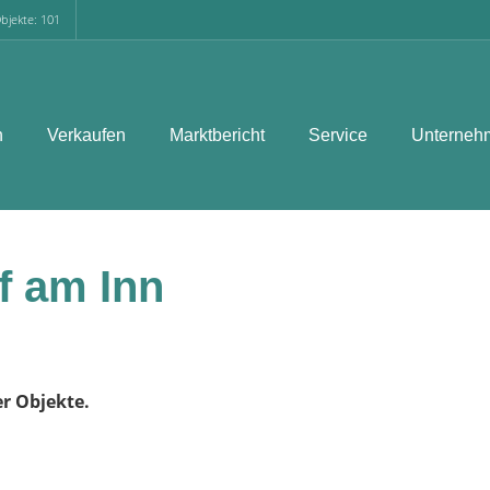
bjekte: 101
n
Verkaufen
Marktbericht
Service
Unterneh
f am Inn
er Objekte.