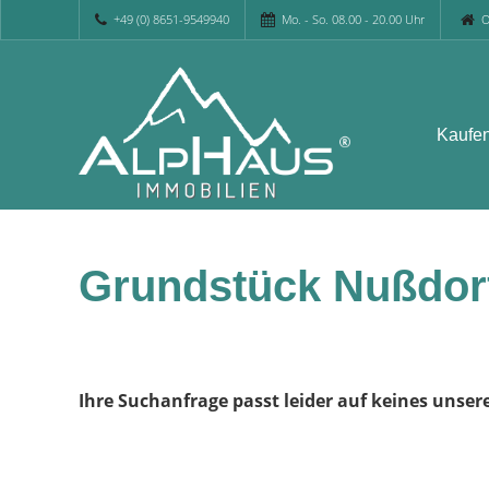
+49 (0) 8651-9549940
Mo. - So. 08.00 - 20.00 Uhr
O
Kaufe
Grundstück Nußdor
Ihre Suchanfrage passt leider auf keines unser