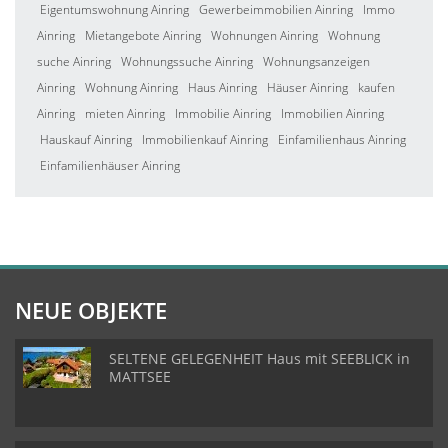
Eigentumswohnung Ainring
Gewerbeimmobilien Ainring
Immo
Ainring
Mietangebote Ainring
Wohnungen Ainring
Wohnung
suche Ainring
Wohnungssuche Ainring
Wohnungsanzeigen
Ainring
Wohnung Ainring
Haus Ainring
Häuser Ainring
kaufen
Ainring
mieten Ainring
Immobilie Ainring
Immobilien Ainring
Hauskauf Ainring
Immobilienkauf Ainring
Einfamilienhaus Ainring
Einfamilienhäuser Ainring
NEUE OBJEKTE
SELTENE GELEGENHEIT Haus mit SEEBLICK in
MATTSEE