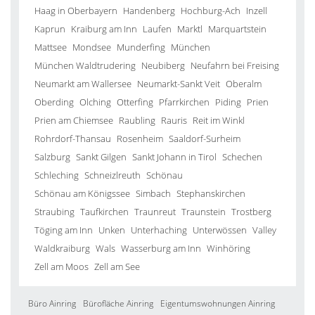
Haag in Oberbayern
Handenberg
Hochburg-Ach
Inzell
Kaprun
Kraiburg am Inn
Laufen
Marktl
Marquartstein
Mattsee
Mondsee
Munderfing
München
München Waldtrudering
Neubiberg
Neufahrn bei Freising
Neumarkt am Wallersee
Neumarkt-Sankt Veit
Oberalm
Oberding
Olching
Otterfing
Pfarrkirchen
Piding
Prien
Prien am Chiemsee
Raubling
Rauris
Reit im Winkl
Rohrdorf-Thansau
Rosenheim
Saaldorf-Surheim
Salzburg
Sankt Gilgen
Sankt Johann in Tirol
Schechen
Schleching
Schneizlreuth
Schönau
Schönau am Königssee
Simbach
Stephanskirchen
Straubing
Taufkirchen
Traunreut
Traunstein
Trostberg
Töging am Inn
Unken
Unterhaching
Unterwössen
Valley
Waldkraiburg
Wals
Wasserburg am Inn
Winhöring
Zell am Moos
Zell am See
Büro Ainring
Bürofläche Ainring
Eigentumswohnungen Ainring