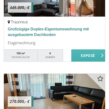
449.000,- €
Traunreut
Großzügige Duplex-Eigentumswohnung mit
ausgebautem Dachboden
Etagenwohnung
150 m²
6
WOHNFLÄCHE
ZIMMER
270.000,- €