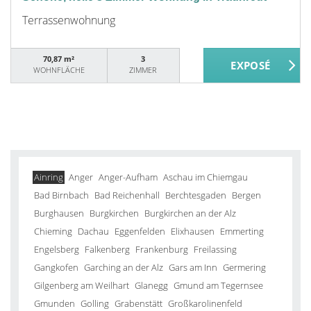
Terrassenwohnung
70,87 m²
3
WOHNFLÄCHE
ZIMMER
Ainring
Anger
Anger-Aufham
Aschau im Chiemgau
Bad Birnbach
Bad Reichenhall
Berchtesgaden
Bergen
Burghausen
Burgkirchen
Burgkirchen an der Alz
Chieming
Dachau
Eggenfelden
Elixhausen
Emmerting
Engelsberg
Falkenberg
Frankenburg
Freilassing
Gangkofen
Garching an der Alz
Gars am Inn
Germering
Gilgenberg am Weilhart
Glanegg
Gmund am Tegernsee
Gmunden
Golling
Grabenstätt
Großkarolinenfeld