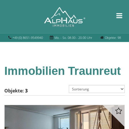
+49 (0) 8651-9549940
Mo. - So. 08.00 - 20.00 Uhr
Objekte: 98
Immobilien Traunreut
Objekte:
3