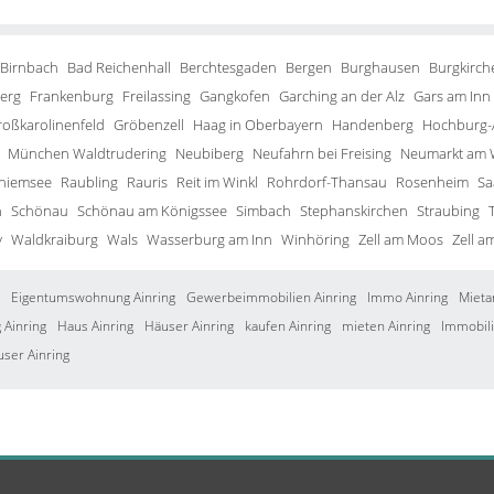
 Birnbach
Bad Reichenhall
Berchtesgaden
Bergen
Burghausen
Burgkirch
erg
Frankenburg
Freilassing
Gangkofen
Garching an der Alz
Gars am Inn
roßkarolinenfeld
Gröbenzell
Haag in Oberbayern
Handenberg
Hochburg-
München Waldtrudering
Neubiberg
Neufahrn bei Freising
Neumarkt am 
Chiemsee
Raubling
Rauris
Reit im Winkl
Rohrdorf-Thansau
Rosenheim
Sa
h
Schönau
Schönau am Königssee
Simbach
Stephanskirchen
Straubing
y
Waldkraiburg
Wals
Wasserburg am Inn
Winhöring
Zell am Moos
Zell a
Eigentumswohnung Ainring
Gewerbeimmobilien Ainring
Immo Ainring
Mieta
Ainring
Haus Ainring
Häuser Ainring
kaufen Ainring
mieten Ainring
Immobili
user Ainring