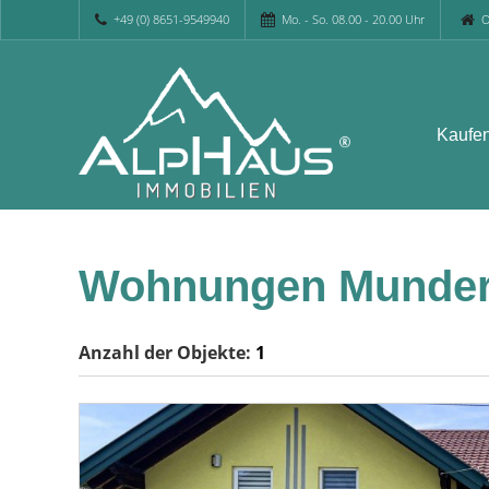
+49 (0) 8651-9549940
Mo. - So. 08.00 - 20.00 Uhr
O
Kaufe
Wohnungen Munder
Anzahl der
Objekte:
1