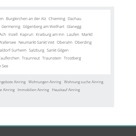
en
Burgkirchen an der Alz
Chieming
Dachau
Germering
Gilgenberg am Weilhart
Glanegg
Ach
Inzell
Kaprun
Kraiburg am Inn
Laufen
Marktl
Wallersee
Neumarkt-Sankt Veit
Oberalm
Oberding
aldorf-Surheim
Salzburg
Sankt Gilgen
Taufkirchen
Traunreut
Traunstein
Trostberg
m See
ngebote Ainring
Wohnungen Ainring
Wohnung suche Ainring
e Ainring
Immobilien Ainring
Hauskauf Ainring