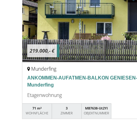
219.000,- €
Munderfing
ANKOMMEN-AUFATMEN-BALKON GENIESEN-
Munderfing
Etagenwohnung
71 m²
3
MB7638-Ut2Yl
WOHNFLÄCHE
ZIMMER
OBJEKTNUMMER