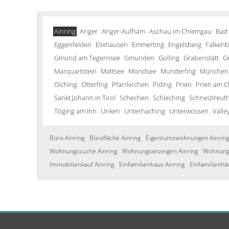
Ainring
Anger
Anger-Aufham
Aschau im Chiemgau
Bad
Eggenfelden
Elixhausen
Emmerting
Engelsberg
Falkenb
Gmund am Tegernsee
Gmunden
Golling
Grabenstätt
G
Marquartstein
Mattsee
Mondsee
Munderfing
München
Olching
Otterfing
Pfarrkirchen
Piding
Prien
Prien am 
Sankt Johann in Tirol
Schechen
Schleching
Schneizlreut
Töging am Inn
Unken
Unterhaching
Unterwössen
Valle
Büro Ainring
Bürofläche Ainring
Eigentumswohnungen Ainring
Wohnungssuche Ainring
Wohnungsanzeigen Ainring
Wohnung 
Immobilienkauf Ainring
Einfamilienhaus Ainring
Einfamilienhä