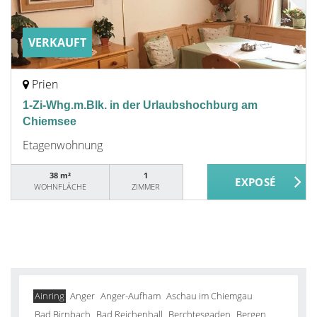
VERKAUFT
Prien
1-Zi-Whg.m.Blk. in der Urlaubshochburg am
Chiemsee
Etagenwohnung
38 m²
1
WOHNFLÄCHE
ZIMMER
Ainring
Anger
Anger-Aufham
Aschau im Chiemgau
Bad Birnbach
Bad Reichenhall
Berchtesgaden
Bergen