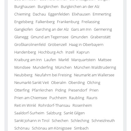
Burghausen
Burgkirchen
Burgkirchen an der Alz
Chieming
Dachau
Eggenfelden
Elixhausen
Emmerting
Engelsberg
Falkenberg
Frankenburg
Freilassing
Gangkofen
Garching an der Alz
Gars am Inn
Germering
Glanegg
Gmund am Tegernsee
Gmunden
Grabenstätt
Großkarolinenfeld
Gröbenzell
Haag in Oberbayern
Handenberg
Hochburg-Ach
Inzell
Kaprun
Kraiburg am Inn
Laufen
Marktl
Marquartstein
Mattsee
Mondsee
Munderfing
München
München Waldtrudering
Neubiberg
Neufahrn bei Freising
Neumarkt am Wallersee
Neumarkt-Sankt Veit
Oberalm
Oberding
Olching
Otterfing
Pfarrkirchen
Piding
Piesendorf
Prien
Prien am Chiemsee
Puchheim
Raubling
Rauris
Reit im Winkl
Rohrdorf-Thansau
Rosenheim
Saaldorf-Surheim
Salzburg
Sankt Gilgen
Sankt Johann in Tirol
Schechen
Schleching
Schneizlreuth
Schönau
Schönau am Königssee
Simbach