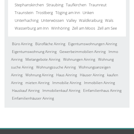
Stephanskirchen
Straubing
Taufkirchen
Traunreut
Traunstein
Trostberg
Töging am Inn
Unken
Unterhaching
Unterwössen
Valley
Waldkraiburg
Wals
Wasserburg am Inn
Winhöring
Zell am Moos
Zell am See
Büro Ainring
Bürofläche Ainring
Eigentumswohnungen Ainring
Eigentumswohnung Ainring
Gewerbeimmobilien Ainring
Immo
Ainring
Mietangebote Ainring
Wohnungen Ainring
Wohnung
suche Ainring
Wohnungssuche Ainring
Wohnungsanzeigen
Ainring
Wohnung Ainring
Haus Ainring
Häuser Ainring
kaufen
Ainring
mieten Ainring
Immobilie Ainring
Immobilien Ainring
Hauskauf Ainring
Immobilienkauf Ainring
Einfamilienhaus Ainring
Einfamilienhäuser Ainring