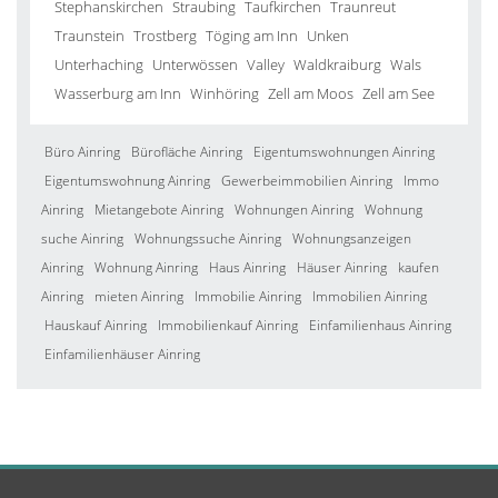
Stephanskirchen
Straubing
Taufkirchen
Traunreut
Traunstein
Trostberg
Töging am Inn
Unken
Unterhaching
Unterwössen
Valley
Waldkraiburg
Wals
Wasserburg am Inn
Winhöring
Zell am Moos
Zell am See
Büro Ainring
Bürofläche Ainring
Eigentumswohnungen Ainring
Eigentumswohnung Ainring
Gewerbeimmobilien Ainring
Immo
Ainring
Mietangebote Ainring
Wohnungen Ainring
Wohnung
suche Ainring
Wohnungssuche Ainring
Wohnungsanzeigen
Ainring
Wohnung Ainring
Haus Ainring
Häuser Ainring
kaufen
Ainring
mieten Ainring
Immobilie Ainring
Immobilien Ainring
Hauskauf Ainring
Immobilienkauf Ainring
Einfamilienhaus Ainring
Einfamilienhäuser Ainring