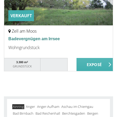
VERKAUFT
Zell am Moos
Badevergnügen am Irrsee
Wohngrundstück
3.300 m²
GRUNDSTÜCK
Ainring
Anger
Anger-Aufham
Aschau im Chiemgau
Bad Birnbach
Bad Reichenhall
Berchtesgaden
Bergen