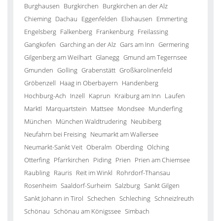
Burghausen
Burgkirchen
Burgkirchen an der Alz
Chieming
Dachau
Eggenfelden
Elixhausen
Emmerting
Engelsberg
Falkenberg
Frankenburg
Freilassing
Gangkofen
Garching an der Alz
Gars am Inn
Germering
Gilgenberg am Weilhart
Glanegg
Gmund am Tegernsee
Gmunden
Golling
Grabenstätt
Großkarolinenfeld
Gröbenzell
Haag in Oberbayern
Handenberg
Hochburg-Ach
Inzell
Kaprun
Kraiburg am Inn
Laufen
Marktl
Marquartstein
Mattsee
Mondsee
Munderfing
München
München Waldtrudering
Neubiberg
Neufahrn bei Freising
Neumarkt am Wallersee
Neumarkt-Sankt Veit
Oberalm
Oberding
Olching
Otterfing
Pfarrkirchen
Piding
Prien
Prien am Chiemsee
Raubling
Rauris
Reit im Winkl
Rohrdorf-Thansau
Rosenheim
Saaldorf-Surheim
Salzburg
Sankt Gilgen
Sankt Johann in Tirol
Schechen
Schleching
Schneizlreuth
Schönau
Schönau am Königssee
Simbach