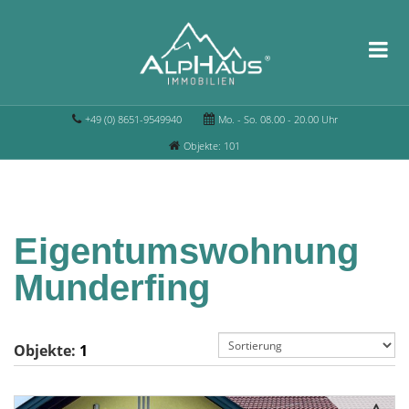
+49 (0) 8651-9549940
Mo. - So. 08.00 - 20.00 Uhr
Objekte: 101
Eigentumswohnung
Munderfing
Objekte:
1