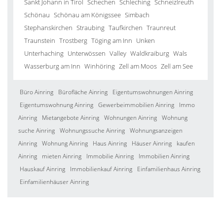
Sankt Johann in Tirol
Schechen
Schleching
Schneizlreuth
Schönau
Schönau am Königssee
Simbach
Stephanskirchen
Straubing
Taufkirchen
Traunreut
Traunstein
Trostberg
Töging am Inn
Unken
Unterhaching
Unterwössen
Valley
Waldkraiburg
Wals
Wasserburg am Inn
Winhöring
Zell am Moos
Zell am See
Büro Ainring
Bürofläche Ainring
Eigentumswohnungen Ainring
Eigentumswohnung Ainring
Gewerbeimmobilien Ainring
Immo
Ainring
Mietangebote Ainring
Wohnungen Ainring
Wohnung
suche Ainring
Wohnungssuche Ainring
Wohnungsanzeigen
Ainring
Wohnung Ainring
Haus Ainring
Häuser Ainring
kaufen
Ainring
mieten Ainring
Immobilie Ainring
Immobilien Ainring
Hauskauf Ainring
Immobilienkauf Ainring
Einfamilienhaus Ainring
Einfamilienhäuser Ainring