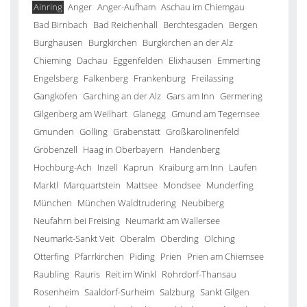
Ainring
Anger
Anger-Aufham
Aschau im Chiemgau
Bad Birnbach
Bad Reichenhall
Berchtesgaden
Bergen
Burghausen
Burgkirchen
Burgkirchen an der Alz
Chieming
Dachau
Eggenfelden
Elixhausen
Emmerting
Engelsberg
Falkenberg
Frankenburg
Freilassing
Gangkofen
Garching an der Alz
Gars am Inn
Germering
Gilgenberg am Weilhart
Glanegg
Gmund am Tegernsee
Gmunden
Golling
Grabenstätt
Großkarolinenfeld
Gröbenzell
Haag in Oberbayern
Handenberg
Hochburg-Ach
Inzell
Kaprun
Kraiburg am Inn
Laufen
Marktl
Marquartstein
Mattsee
Mondsee
Munderfing
München
München Waldtrudering
Neubiberg
Neufahrn bei Freising
Neumarkt am Wallersee
Neumarkt-Sankt Veit
Oberalm
Oberding
Olching
Otterfing
Pfarrkirchen
Piding
Prien
Prien am Chiemsee
Raubling
Rauris
Reit im Winkl
Rohrdorf-Thansau
Rosenheim
Saaldorf-Surheim
Salzburg
Sankt Gilgen