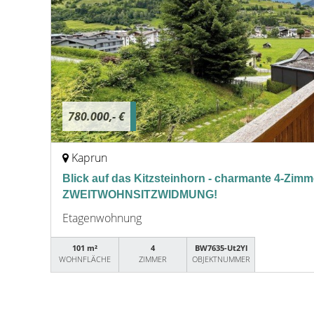
780.000,- €
Kaprun
Blick auf das Kitzsteinhorn - charmante 4-Zi
ZWEITWOHNSITZWIDMUNG!
Etagenwohnung
101 m²
4
BW7635-Ut2Yl
WOHNFLÄCHE
ZIMMER
OBJEKTNUMMER