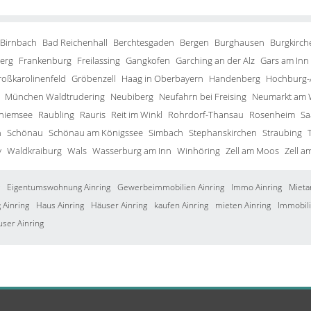
 Birnbach
Bad Reichenhall
Berchtesgaden
Bergen
Burghausen
Burgkirch
erg
Frankenburg
Freilassing
Gangkofen
Garching an der Alz
Gars am Inn
roßkarolinenfeld
Gröbenzell
Haag in Oberbayern
Handenberg
Hochburg-
München Waldtrudering
Neubiberg
Neufahrn bei Freising
Neumarkt am 
Chiemsee
Raubling
Rauris
Reit im Winkl
Rohrdorf-Thansau
Rosenheim
Sa
h
Schönau
Schönau am Königssee
Simbach
Stephanskirchen
Straubing
y
Waldkraiburg
Wals
Wasserburg am Inn
Winhöring
Zell am Moos
Zell a
Eigentumswohnung Ainring
Gewerbeimmobilien Ainring
Immo Ainring
Mieta
Ainring
Haus Ainring
Häuser Ainring
kaufen Ainring
mieten Ainring
Immobili
user Ainring