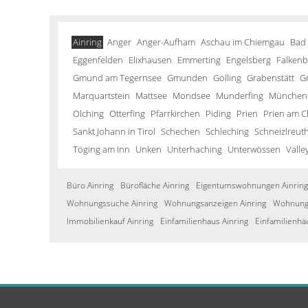
Ainring
Anger
Anger-Aufham
Aschau im Chiemgau
Bad
Eggenfelden
Elixhausen
Emmerting
Engelsberg
Falkenb
Gmund am Tegernsee
Gmunden
Golling
Grabenstätt
G
Marquartstein
Mattsee
Mondsee
Munderfing
München
Olching
Otterfing
Pfarrkirchen
Piding
Prien
Prien am 
Sankt Johann in Tirol
Schechen
Schleching
Schneizlreut
Töging am Inn
Unken
Unterhaching
Unterwössen
Valle
Büro Ainring
Bürofläche Ainring
Eigentumswohnungen Ainring
Wohnungssuche Ainring
Wohnungsanzeigen Ainring
Wohnung 
Immobilienkauf Ainring
Einfamilienhaus Ainring
Einfamilienhä