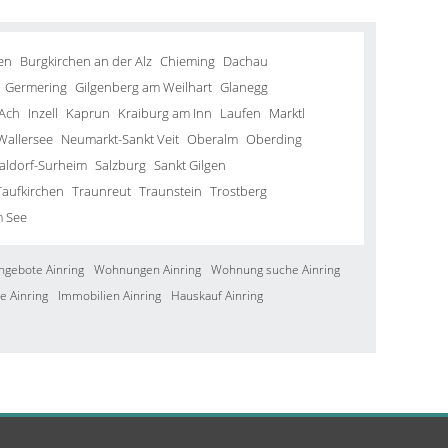
en
Burgkirchen an der Alz
Chieming
Dachau
Germering
Gilgenberg am Weilhart
Glanegg
Ach
Inzell
Kaprun
Kraiburg am Inn
Laufen
Marktl
Wallersee
Neumarkt-Sankt Veit
Oberalm
Oberding
aldorf-Surheim
Salzburg
Sankt Gilgen
Taufkirchen
Traunreut
Traunstein
Trostberg
m See
ngebote Ainring
Wohnungen Ainring
Wohnung suche Ainring
e Ainring
Immobilien Ainring
Hauskauf Ainring