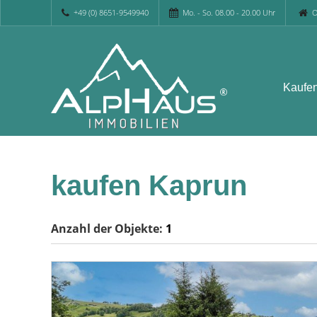
+49 (0) 8651-9549940
Mo. - So. 08.00 - 20.00 Uhr
O
Kaufe
kaufen Kaprun
Anzahl der
Objekte:
1