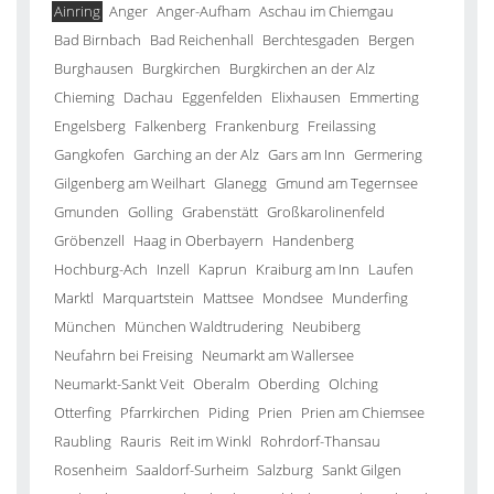
Ainring
Anger
Anger-Aufham
Aschau im Chiemgau
Bad Birnbach
Bad Reichenhall
Berchtesgaden
Bergen
Burghausen
Burgkirchen
Burgkirchen an der Alz
Chieming
Dachau
Eggenfelden
Elixhausen
Emmerting
Engelsberg
Falkenberg
Frankenburg
Freilassing
Gangkofen
Garching an der Alz
Gars am Inn
Germering
Gilgenberg am Weilhart
Glanegg
Gmund am Tegernsee
Gmunden
Golling
Grabenstätt
Großkarolinenfeld
Gröbenzell
Haag in Oberbayern
Handenberg
Hochburg-Ach
Inzell
Kaprun
Kraiburg am Inn
Laufen
Marktl
Marquartstein
Mattsee
Mondsee
Munderfing
München
München Waldtrudering
Neubiberg
Neufahrn bei Freising
Neumarkt am Wallersee
Neumarkt-Sankt Veit
Oberalm
Oberding
Olching
Otterfing
Pfarrkirchen
Piding
Prien
Prien am Chiemsee
Raubling
Rauris
Reit im Winkl
Rohrdorf-Thansau
Rosenheim
Saaldorf-Surheim
Salzburg
Sankt Gilgen