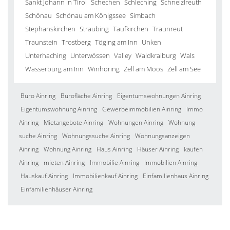
Sankt Johann in Tirol
Schechen
Schleching
Schneizlreuth
Schönau
Schönau am Königssee
Simbach
Stephanskirchen
Straubing
Taufkirchen
Traunreut
Traunstein
Trostberg
Töging am Inn
Unken
Unterhaching
Unterwössen
Valley
Waldkraiburg
Wals
Wasserburg am Inn
Winhöring
Zell am Moos
Zell am See
Büro Ainring
Bürofläche Ainring
Eigentumswohnungen Ainring
Eigentumswohnung Ainring
Gewerbeimmobilien Ainring
Immo
Ainring
Mietangebote Ainring
Wohnungen Ainring
Wohnung
suche Ainring
Wohnungssuche Ainring
Wohnungsanzeigen
Ainring
Wohnung Ainring
Haus Ainring
Häuser Ainring
kaufen
Ainring
mieten Ainring
Immobilie Ainring
Immobilien Ainring
Hauskauf Ainring
Immobilienkauf Ainring
Einfamilienhaus Ainring
Einfamilienhäuser Ainring