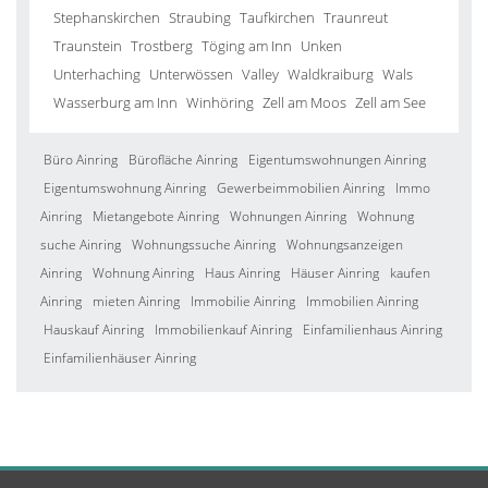
Stephanskirchen
Straubing
Taufkirchen
Traunreut
Traunstein
Trostberg
Töging am Inn
Unken
Unterhaching
Unterwössen
Valley
Waldkraiburg
Wals
Wasserburg am Inn
Winhöring
Zell am Moos
Zell am See
Büro Ainring
Bürofläche Ainring
Eigentumswohnungen Ainring
Eigentumswohnung Ainring
Gewerbeimmobilien Ainring
Immo
Ainring
Mietangebote Ainring
Wohnungen Ainring
Wohnung
suche Ainring
Wohnungssuche Ainring
Wohnungsanzeigen
Ainring
Wohnung Ainring
Haus Ainring
Häuser Ainring
kaufen
Ainring
mieten Ainring
Immobilie Ainring
Immobilien Ainring
Hauskauf Ainring
Immobilienkauf Ainring
Einfamilienhaus Ainring
Einfamilienhäuser Ainring