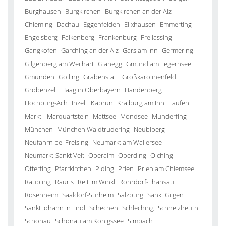
Burghausen
Burgkirchen
Burgkirchen an der Alz
Chieming
Dachau
Eggenfelden
Elixhausen
Emmerting
Engelsberg
Falkenberg
Frankenburg
Freilassing
Gangkofen
Garching an der Alz
Gars am Inn
Germering
Gilgenberg am Weilhart
Glanegg
Gmund am Tegernsee
Gmunden
Golling
Grabenstätt
Großkarolinenfeld
Gröbenzell
Haag in Oberbayern
Handenberg
Hochburg-Ach
Inzell
Kaprun
Kraiburg am Inn
Laufen
Marktl
Marquartstein
Mattsee
Mondsee
Munderfing
München
München Waldtrudering
Neubiberg
Neufahrn bei Freising
Neumarkt am Wallersee
Neumarkt-Sankt Veit
Oberalm
Oberding
Olching
Otterfing
Pfarrkirchen
Piding
Prien
Prien am Chiemsee
Raubling
Rauris
Reit im Winkl
Rohrdorf-Thansau
Rosenheim
Saaldorf-Surheim
Salzburg
Sankt Gilgen
Sankt Johann in Tirol
Schechen
Schleching
Schneizlreuth
Schönau
Schönau am Königssee
Simbach