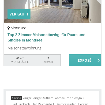
VERKAUFT
Mondsee
Top 2 Zimmer Maisonettewhg. für Paare und
Singles in Mondsee
Maisonettewohnung
60 m²
2
WOHNFLÄCHE
ZIMMER
Ainring
Anger
Anger-Aufham
Aschau im Chiemgau
Bad Birnbach
Bad Reichenhall
Berchtesgaden
Bergen