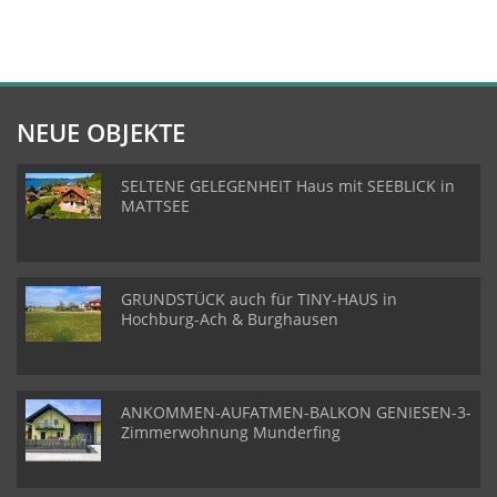
NEUE OBJEKTE
SELTENE GELEGENHEIT Haus mit SEEBLICK in
MATTSEE
GRUNDSTÜCK auch für TINY-HAUS in
Hochburg-Ach & Burghausen
ANKOMMEN-AUFATMEN-BALKON GENIESEN-3-
Zimmerwohnung Munderfing