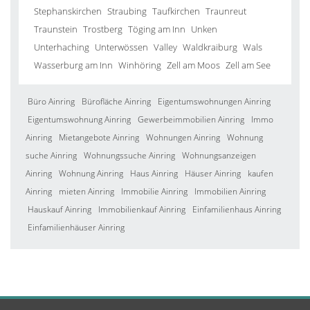
Stephanskirchen
Straubing
Taufkirchen
Traunreut
Traunstein
Trostberg
Töging am Inn
Unken
Unterhaching
Unterwössen
Valley
Waldkraiburg
Wals
Wasserburg am Inn
Winhöring
Zell am Moos
Zell am See
Büro Ainring
Bürofläche Ainring
Eigentumswohnungen Ainring
Eigentumswohnung Ainring
Gewerbeimmobilien Ainring
Immo
Ainring
Mietangebote Ainring
Wohnungen Ainring
Wohnung
suche Ainring
Wohnungssuche Ainring
Wohnungsanzeigen
Ainring
Wohnung Ainring
Haus Ainring
Häuser Ainring
kaufen
Ainring
mieten Ainring
Immobilie Ainring
Immobilien Ainring
Hauskauf Ainring
Immobilienkauf Ainring
Einfamilienhaus Ainring
Einfamilienhäuser Ainring