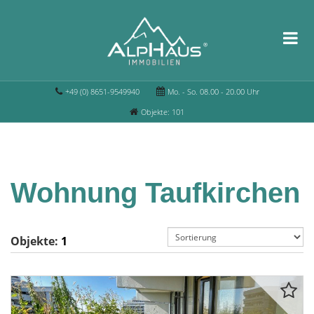
+49 (0) 8651-9549940
Mo. - So. 08.00 - 20.00 Uhr
Objekte: 101
Wohnung Taufkirchen
Objekte:
1