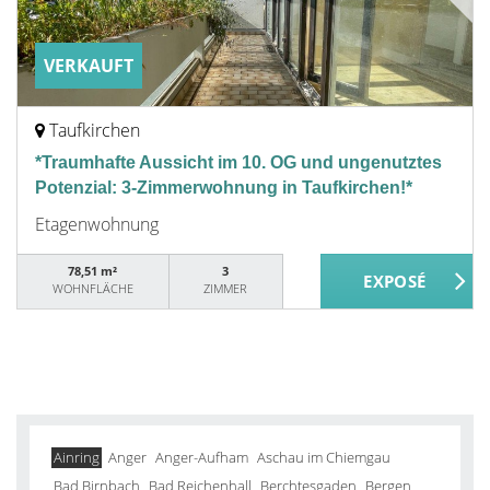
VERKAUFT
Taufkirchen
*Traumhafte Aussicht im 10. OG und ungenutztes
Potenzial: 3-Zimmerwohnung in Taufkirchen!*
Etagenwohnung
78,51 m²
3
WOHNFLÄCHE
ZIMMER
Ainring
Anger
Anger-Aufham
Aschau im Chiemgau
Bad Birnbach
Bad Reichenhall
Berchtesgaden
Bergen