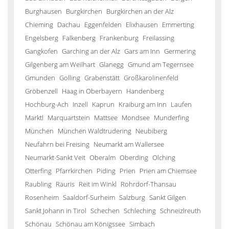
Burghausen
Burgkirchen
Burgkirchen an der Alz
Chieming
Dachau
Eggenfelden
Elixhausen
Emmerting
Engelsberg
Falkenberg
Frankenburg
Freilassing
Gangkofen
Garching an der Alz
Gars am Inn
Germering
Gilgenberg am Weilhart
Glanegg
Gmund am Tegernsee
Gmunden
Golling
Grabenstätt
Großkarolinenfeld
Gröbenzell
Haag in Oberbayern
Handenberg
Hochburg-Ach
Inzell
Kaprun
Kraiburg am Inn
Laufen
Marktl
Marquartstein
Mattsee
Mondsee
Munderfing
München
München Waldtrudering
Neubiberg
Neufahrn bei Freising
Neumarkt am Wallersee
Neumarkt-Sankt Veit
Oberalm
Oberding
Olching
Otterfing
Pfarrkirchen
Piding
Prien
Prien am Chiemsee
Raubling
Rauris
Reit im Winkl
Rohrdorf-Thansau
Rosenheim
Saaldorf-Surheim
Salzburg
Sankt Gilgen
Sankt Johann in Tirol
Schechen
Schleching
Schneizlreuth
Schönau
Schönau am Königssee
Simbach