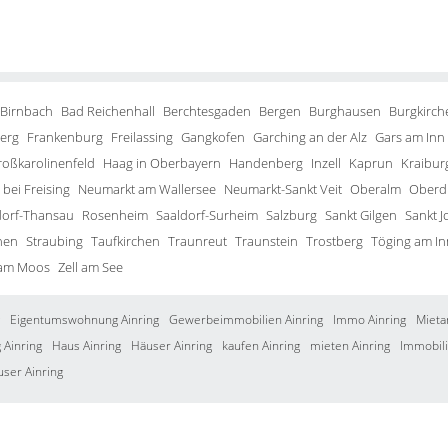
 Birnbach
Bad Reichenhall
Berchtesgaden
Bergen
Burghausen
Burgkirch
erg
Frankenburg
Freilassing
Gangkofen
Garching an der Alz
Gars am Inn
roßkarolinenfeld
Haag in Oberbayern
Handenberg
Inzell
Kaprun
Kraibur
bei Freising
Neumarkt am Wallersee
Neumarkt-Sankt Veit
Oberalm
Oberd
orf-Thansau
Rosenheim
Saaldorf-Surheim
Salzburg
Sankt Gilgen
Sankt J
hen
Straubing
Taufkirchen
Traunreut
Traunstein
Trostberg
Töging am In
 am Moos
Zell am See
Eigentumswohnung Ainring
Gewerbeimmobilien Ainring
Immo Ainring
Mieta
Ainring
Haus Ainring
Häuser Ainring
kaufen Ainring
mieten Ainring
Immobili
user Ainring