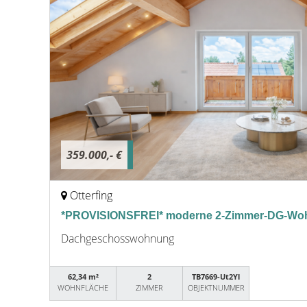
359.000,- €
Otterfing
*PROVISIONSFREI* moderne 2-Zimmer-DG-Woh
Dachgeschosswohnung
62,34 m²
2
TB7669-Ut2Yl
WOHNFLÄCHE
ZIMMER
OBJEKTNUMMER