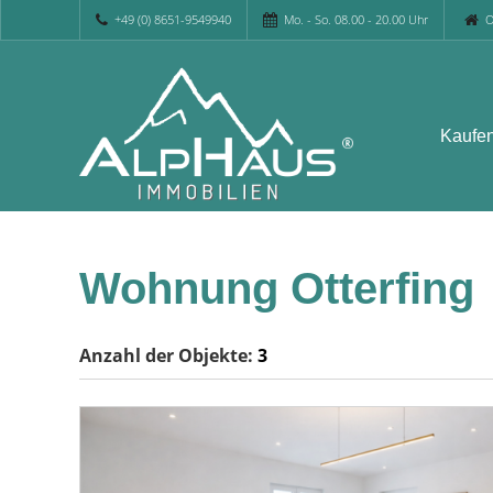
+49 (0) 8651-9549940
Mo. - So. 08.00 - 20.00 Uhr
O
Kaufe
Wohnung Otterfing
Anzahl der
Objekte:
3