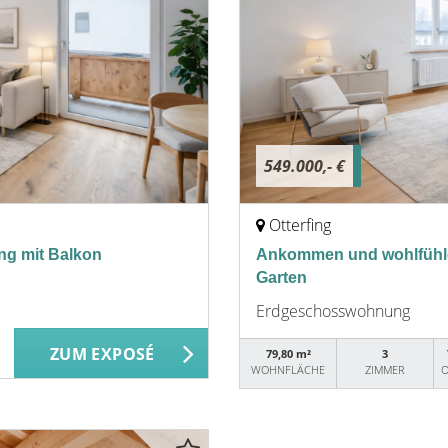
549.000,- €
Otterfing
g mit Balkon
Ankommen und wohlfühl
Garten
Erdgeschosswohnung
ZUM EXPOSÉ
79,80 m²
3
WOHNFLÄCHE
ZIMMER
O