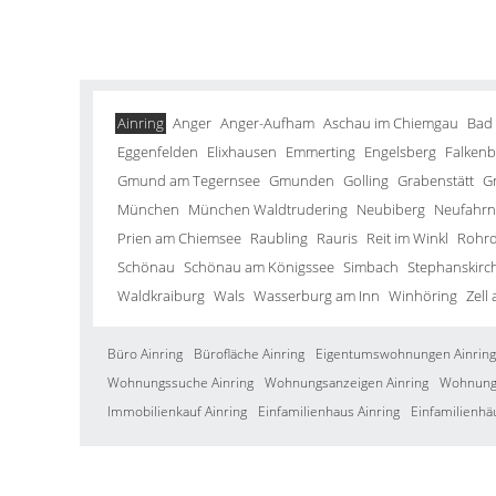
Ainring
Anger
Anger-Aufham
Aschau im Chiemgau
Bad
Eggenfelden
Elixhausen
Emmerting
Engelsberg
Falkenb
Gmund am Tegernsee
Gmunden
Golling
Grabenstätt
G
München
München Waldtrudering
Neubiberg
Neufahrn 
Prien am Chiemsee
Raubling
Rauris
Reit im Winkl
Rohrd
Schönau
Schönau am Königssee
Simbach
Stephanskirc
Waldkraiburg
Wals
Wasserburg am Inn
Winhöring
Zell
Büro Ainring
Bürofläche Ainring
Eigentumswohnungen Ainring
Wohnungssuche Ainring
Wohnungsanzeigen Ainring
Wohnung 
Immobilienkauf Ainring
Einfamilienhaus Ainring
Einfamilienhä