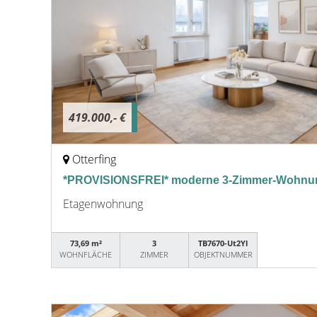
419.000,- €
Otterfing
*PROVISIONSFREI* moderne 3-Zimmer-Wohnun
Etagenwohnung
73,69 m²
3
TB7670-Ut2Yl
WOHNFLÄCHE
ZIMMER
OBJEKTNUMMER