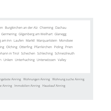
en
Burgkirchen an der Alz
Chieming
Dachau
Germering
Gilgenberg am Weilhart
Glanegg
g am Inn
Laufen
Marktl
Marquartstein
Mondsee
ing
Olching
Otterfing
Pfarrkirchen
Piding
Prien
ohann in Tirol
Schechen
Schleching
Schneizlreuth
n
Unken
Unterhaching
Unterwössen
Valley
ngebote Ainring
Wohnungen Ainring
Wohnung suche Ainring
e Ainring
Immobilien Ainring
Hauskauf Ainring