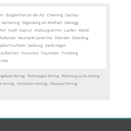
en
Burgkirchen an der Alz
Chieming
Dachau
Germering
Gilgenberg am Weilhart
Glanegg
Ach
Inzell
Kaprun
Kraiburg am Inn
Laufen
Marktl
Wallersee
Neumarkt-Sankt Veit
Oberalm
Oberding
aldorf-Surheim
Salzburg
Sankt Gilgen
Taufkirchen
Traunreut
Traunstein
Trostberg
m See
ngebote Ainring
Wohnungen Ainring
Wohnung suche Ainring
e Ainring
Immobilien Ainring
Hauskauf Ainring