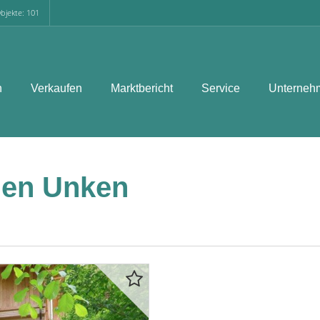
bjekte: 101
n
Verkaufen
Marktbericht
Service
Unterneh
en Unken