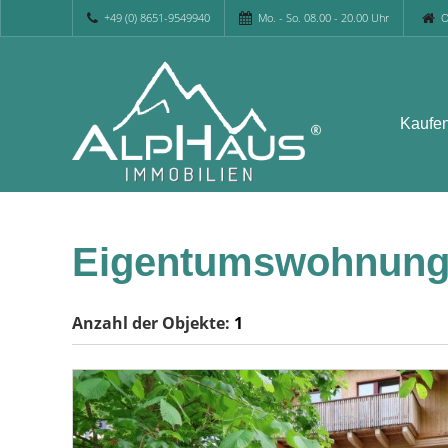
+49 (0) 8651-9549940
Mo. - So. 08.00 - 20.00 Uhr
O
Kaufe
Eigentumswohnung
Anzahl der
Objekte:
1