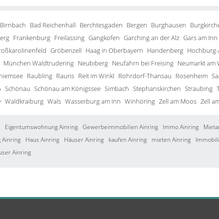
 Birnbach
Bad Reichenhall
Berchtesgaden
Bergen
Burghausen
Burgkirch
erg
Frankenburg
Freilassing
Gangkofen
Garching an der Alz
Gars am Inn
roßkarolinenfeld
Gröbenzell
Haag in Oberbayern
Handenberg
Hochburg-
München Waldtrudering
Neubiberg
Neufahrn bei Freising
Neumarkt am 
Chiemsee
Raubling
Rauris
Reit im Winkl
Rohrdorf-Thansau
Rosenheim
Sa
h
Schönau
Schönau am Königssee
Simbach
Stephanskirchen
Straubing
y
Waldkraiburg
Wals
Wasserburg am Inn
Winhöring
Zell am Moos
Zell a
Eigentumswohnung Ainring
Gewerbeimmobilien Ainring
Immo Ainring
Mieta
Ainring
Haus Ainring
Häuser Ainring
kaufen Ainring
mieten Ainring
Immobili
user Ainring