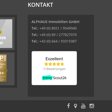
KONTAKT
ALPHAUS Immobilien GmbH
Tel.:
+49 (0) 8651 / 9549940
Tel.:
+49 (0) 89 / 277827070
Tel.:
+43 (0) 664 / 93315987