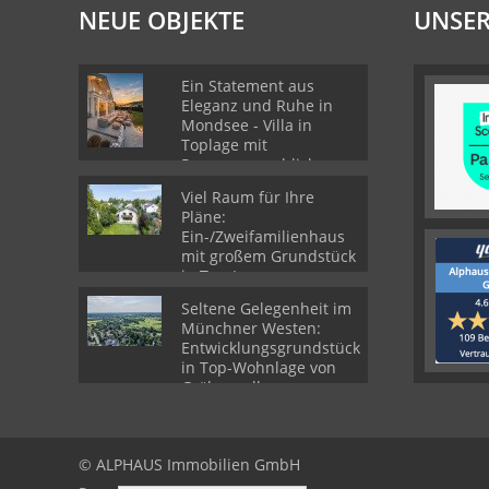
NEUE OBJEKTE
UNSER
Ein Statement aus
Eleganz und Ruhe in
Mondsee - Villa in
Toplage mit
Panoramaausblick
Viel Raum für Ihre
Pläne:
Ein-/Zweifamilienhaus
mit großem Grundstück
in Top-Lage von
Gröbenzell
Seltene Gelegenheit im
Münchner Westen:
Entwicklungsgrundstück
in Top-Wohnlage von
Gröbenzell
© ALPHAUS Immobilien GmbH