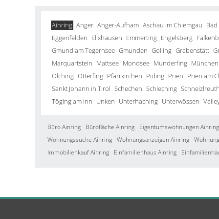
Ainring
Anger
Anger-Aufham
Aschau im Chiemgau
Bad
Eggenfelden
Elixhausen
Emmerting
Engelsberg
Falkenb
Gmund am Tegernsee
Gmunden
Golling
Grabenstätt
G
Marquartstein
Mattsee
Mondsee
Munderfing
München
Olching
Otterfing
Pfarrkirchen
Piding
Prien
Prien am 
Sankt Johann in Tirol
Schechen
Schleching
Schneizlreut
Töging am Inn
Unken
Unterhaching
Unterwössen
Valle
Büro Ainring
Bürofläche Ainring
Eigentumswohnungen Ainring
Wohnungssuche Ainring
Wohnungsanzeigen Ainring
Wohnung 
Immobilienkauf Ainring
Einfamilienhaus Ainring
Einfamilienhä