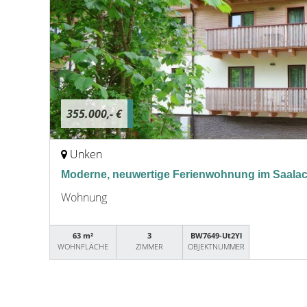
355.000,- €
Unken
Moderne, neuwertige Ferienwohnung im Saalacht
Wohnung
63 m²
3
BW7649-Ut2Yl
WOHNFLÄCHE
ZIMMER
OBJEKTNUMMER