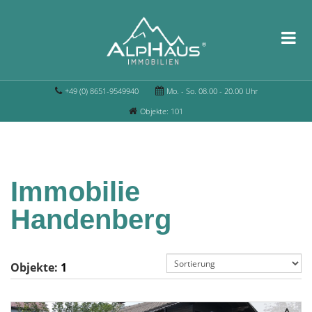
+49 (0) 8651-9549940
Mo. - So. 08.00 - 20.00 Uhr
Objekte: 101
Immobilie
Handenberg
Objekte:
1