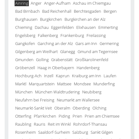
Ainring
Anger
Anger-Aufham
Aschau im Chiemgau
Bad Birnbach
Bad Reichenhall
Berchtesgaden
Bergen
Burghausen
Burgkirchen
Burgkirchen an der Alz
Chieming
Dachau
Eggenfelden
Elixhausen
Emmerting
Engelsberg
Falkenberg
Frankenburg
Freilassing
Gangkofen
Garching an der Alz
Gars am Inn
Germering
Gilgenberg am Weilhart
Glanegg
Gmund am Tegernsee
Gmunden
Golling
Grabenstätt
Großkarolinenfeld
Gröbenzell
Haag in Oberbayern
Handenberg
Hochburg-Ach
Inzell
Kaprun
Kraiburg am Inn
Laufen
Marktl
Marquartstein
Mattsee
Mondsee
Munderfing
München
München Waldtrudering
Neubiberg
Neufahrn bei Freising
Neumarkt am Wallersee
Neumarkt-Sankt Veit
Oberalm
Oberding
Olching
Otterfing
Pfarrkirchen
Piding
Prien
Prien am Chiemsee
Raubling
Rauris
Reit im Winkl
Rohrdorf-Thansau
Rosenheim
Saaldorf-Surheim
Salzburg
Sankt Gilgen