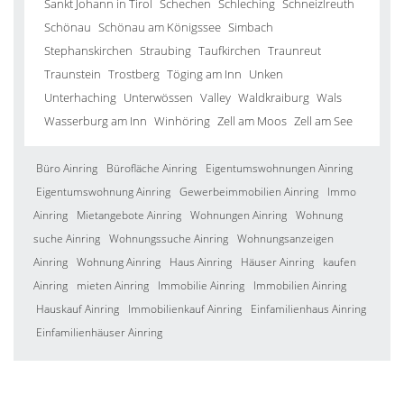
Sankt Johann in Tirol
Schechen
Schleching
Schneizlreuth
Schönau
Schönau am Königssee
Simbach
Stephanskirchen
Straubing
Taufkirchen
Traunreut
Traunstein
Trostberg
Töging am Inn
Unken
Unterhaching
Unterwössen
Valley
Waldkraiburg
Wals
Wasserburg am Inn
Winhöring
Zell am Moos
Zell am See
Büro Ainring
Bürofläche Ainring
Eigentumswohnungen Ainring
Eigentumswohnung Ainring
Gewerbeimmobilien Ainring
Immo
Ainring
Mietangebote Ainring
Wohnungen Ainring
Wohnung
suche Ainring
Wohnungssuche Ainring
Wohnungsanzeigen
Ainring
Wohnung Ainring
Haus Ainring
Häuser Ainring
kaufen
Ainring
mieten Ainring
Immobilie Ainring
Immobilien Ainring
Hauskauf Ainring
Immobilienkauf Ainring
Einfamilienhaus Ainring
Einfamilienhäuser Ainring