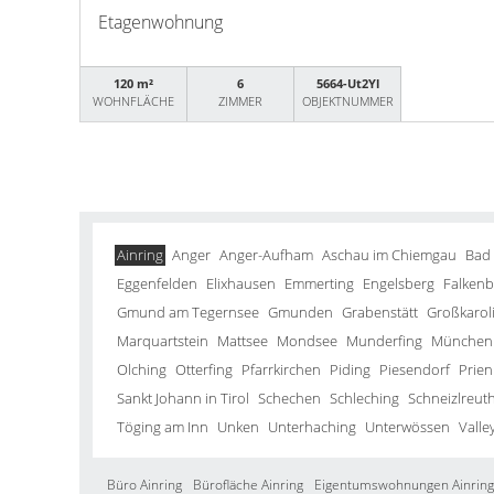
Etagenwohnung
120 m²
6
5664-Ut2Yl
WOHNFLÄCHE
ZIMMER
OBJEKTNUMMER
Ainring
Anger
Anger-Aufham
Aschau im Chiemgau
Bad
Eggenfelden
Elixhausen
Emmerting
Engelsberg
Falkenb
Gmund am Tegernsee
Gmunden
Grabenstätt
Großkarol
Marquartstein
Mattsee
Mondsee
Munderfing
München
Olching
Otterfing
Pfarrkirchen
Piding
Piesendorf
Prien
Sankt Johann in Tirol
Schechen
Schleching
Schneizlreut
Töging am Inn
Unken
Unterhaching
Unterwössen
Valle
Büro Ainring
Bürofläche Ainring
Eigentumswohnungen Ainring