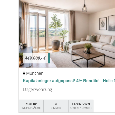
449.000,- €
München
Kapitalanleger aufgepasst! 4% Rendite! - Helle
Etagenwohnung
71,81 m²
3
TB7647-Ut2Yl
WOHNFLÄCHE
ZIMMER
OBJEKTNUMMER