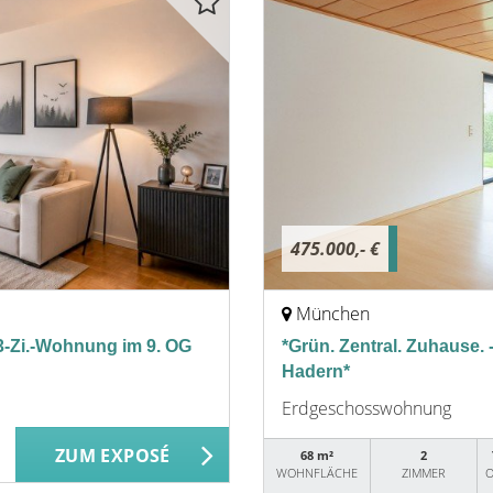
475.000,- €
München
 3-Zi.-Wohnung im 9. OG
*Grün. Zentral. Zuhause
Hadern*
Erdgeschosswohnung
ZUM EXPOSÉ
68 m²
2
WOHNFLÄCHE
ZIMMER
O