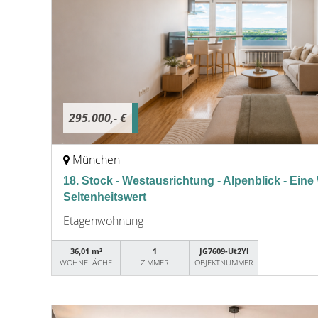
295.000,- €
München
18. Stock - Westausrichtung - Alpenblick - Ein
Seltenheitswert
Etagenwohnung
36,01 m²
1
JG7609-Ut2Yl
WOHNFLÄCHE
ZIMMER
OBJEKTNUMMER