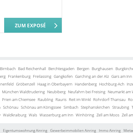
ZUM EXPOSÉ
 Birnbach
Bad Reichenhall
Berchtesgaden
Bergen
Burghausen
Burgkirch
erg
Frankenburg
Freilassing
Gangkofen
Garching an der Alz
Gars am Inn
inenfeld
Gröbenzell
Haag in Oberbayern
Handenberg
Hochburg-Ach
Inze
München Waldtrudering
Neubiberg
Neufahrn bei Freising
Neumarkt am 
Prien am Chiemsee
Raubling
Rauris
Reit im Winkl
Rohrdorf-Thansau
Ro
h
Schönau
Schönau am Königssee
Simbach
Stephanskirchen
Straubing
y
Waldkraiburg
Wals
Wasserburg am Inn
Winhöring
Zell am Moos
Zell a
Eigentumswohnung Ainring
Gewerbeimmobilien Ainring
Immo Ainring
Mieta