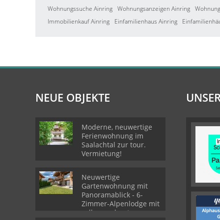
Wohnungssuche Ainring
Wohnungsanzeigen Ainring
Wohnung 
Immobilienkauf Ainring
Einfamilienhaus Ainring
Einfamilienhä
NEUE OBJEKTE
UNSER
Moderne, neuwertige
Ferienwohnung im
Saalachtal zur tour.
Vermietung!
Neuwertige
Gartenwohnung mit
Panoramablick - 6-
Zimmer-Alpenlodge mit
voll ausgebautes