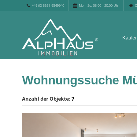
+49 (0) 8651-9549940
Mo. - So. 08.00 - 20.00 Uhr
O
Kaufe
Wohnungssuche M
Anzahl der
Objekte:
7