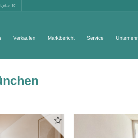
bjekte: 101
n
Verkaufen
Marktbericht
Service
Unterneh
ünchen