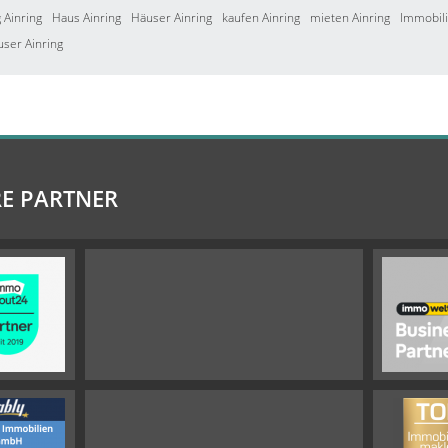
Ainring
Haus Ainring
Häuser Ainring
kaufen Ainring
mieten Ainring
Immobili
user Ainring
E PARTNER