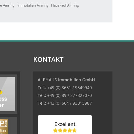
e Ainring
Immobilien Ainring
Hauskauf Ainring
KONTAKT
ALPHAUS Immobilien GmbH
Tel.:
+49 (0) 8651 / 9549940
Tel.:
+49 (0) 89 / 277827070
Tel.:
+43 (0) 664 / 93315987