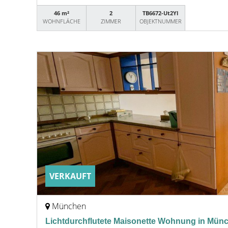
46 m²
2
TB6672-Ut2Yl
WOHNFLÄCHE
ZIMMER
OBJEKTNUMMER
VERKAUFT
München
Lichtdurchflutete Maisonette Wohnung in Mü