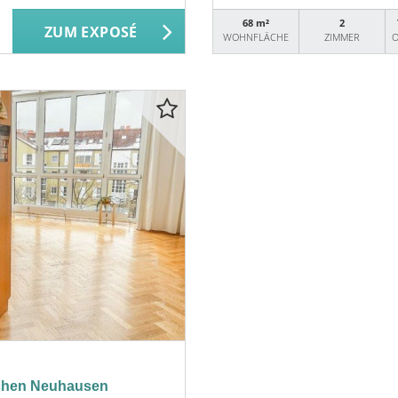
68 m²
2
ZUM EXPOSÉ
WOHNFLÄCHE
ZIMMER
O
nchen Neuhausen