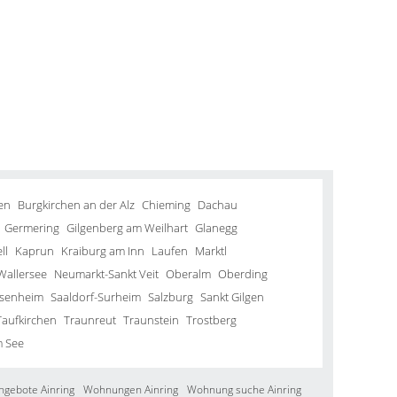
en
Burgkirchen an der Alz
Chieming
Dachau
Germering
Gilgenberg am Weilhart
Glanegg
ll
Kaprun
Kraiburg am Inn
Laufen
Marktl
Wallersee
Neumarkt-Sankt Veit
Oberalm
Oberding
senheim
Saaldorf-Surheim
Salzburg
Sankt Gilgen
Taufkirchen
Traunreut
Traunstein
Trostberg
m See
ngebote Ainring
Wohnungen Ainring
Wohnung suche Ainring