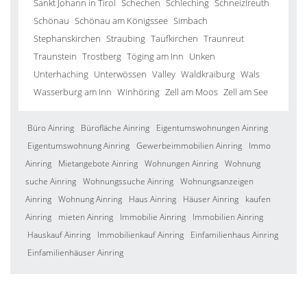
Sankt Johann in Tirol
Schechen
Schleching
Schneizlreuth
Schönau
Schönau am Königssee
Simbach
Stephanskirchen
Straubing
Taufkirchen
Traunreut
Traunstein
Trostberg
Töging am Inn
Unken
Unterhaching
Unterwössen
Valley
Waldkraiburg
Wals
Wasserburg am Inn
Winhöring
Zell am Moos
Zell am See
Büro Ainring
Bürofläche Ainring
Eigentumswohnungen Ainring
Eigentumswohnung Ainring
Gewerbeimmobilien Ainring
Immo
Ainring
Mietangebote Ainring
Wohnungen Ainring
Wohnung
suche Ainring
Wohnungssuche Ainring
Wohnungsanzeigen
Ainring
Wohnung Ainring
Haus Ainring
Häuser Ainring
kaufen
Ainring
mieten Ainring
Immobilie Ainring
Immobilien Ainring
Hauskauf Ainring
Immobilienkauf Ainring
Einfamilienhaus Ainring
Einfamilienhäuser Ainring