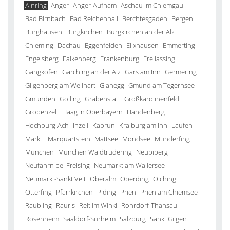
Ainring
Anger
Anger-Aufham
Aschau im Chiemgau
Bad Birnbach
Bad Reichenhall
Berchtesgaden
Bergen
Burghausen
Burgkirchen
Burgkirchen an der Alz
Chieming
Dachau
Eggenfelden
Elixhausen
Emmerting
Engelsberg
Falkenberg
Frankenburg
Freilassing
Gangkofen
Garching an der Alz
Gars am Inn
Germering
Gilgenberg am Weilhart
Glanegg
Gmund am Tegernsee
Gmunden
Golling
Grabenstätt
Großkarolinenfeld
Gröbenzell
Haag in Oberbayern
Handenberg
Hochburg-Ach
Inzell
Kaprun
Kraiburg am Inn
Laufen
Marktl
Marquartstein
Mattsee
Mondsee
Munderfing
München
München Waldtrudering
Neubiberg
Neufahrn bei Freising
Neumarkt am Wallersee
Neumarkt-Sankt Veit
Oberalm
Oberding
Olching
Otterfing
Pfarrkirchen
Piding
Prien
Prien am Chiemsee
Raubling
Rauris
Reit im Winkl
Rohrdorf-Thansau
Rosenheim
Saaldorf-Surheim
Salzburg
Sankt Gilgen