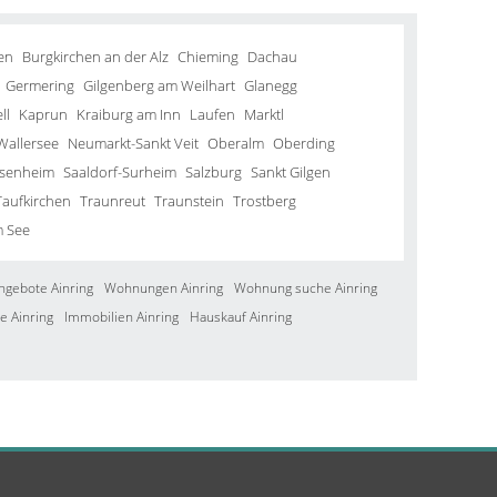
en
Burgkirchen an der Alz
Chieming
Dachau
Germering
Gilgenberg am Weilhart
Glanegg
ll
Kaprun
Kraiburg am Inn
Laufen
Marktl
Wallersee
Neumarkt-Sankt Veit
Oberalm
Oberding
senheim
Saaldorf-Surheim
Salzburg
Sankt Gilgen
Taufkirchen
Traunreut
Traunstein
Trostberg
m See
ngebote Ainring
Wohnungen Ainring
Wohnung suche Ainring
e Ainring
Immobilien Ainring
Hauskauf Ainring