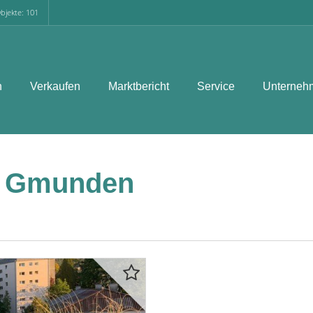
bjekte: 101
n
Verkaufen
Marktbericht
Service
Unterneh
n Gmunden