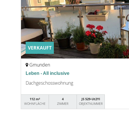
VERKAUFT
Gmunden
Leben - All inclusive
Dachgeschosswohnung
112 m²
4
JS 529-Ut2Yl
WOHNFLÄCHE
ZIMMER
OBJEKTNUMMER