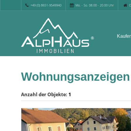
+49 (0) 8651-9549940
Mo. - So. 08.00 - 20.00 Uhr
O
Kaufe
Wohnungsanzeige
Anzahl der
Objekte:
1