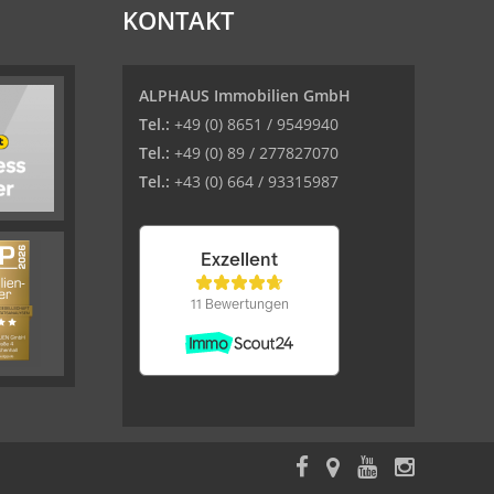
KONTAKT
ALPHAUS Immobilien GmbH
Tel.:
+49 (0) 8651 / 9549940
Tel.:
+49 (0) 89 / 277827070
Tel.:
+43 (0) 664 / 93315987