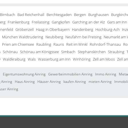
 Birnbach
Bad Reichenhall
Berchtesgaden
Bergen
Burghausen
Burgkirch
erg
Frankenburg
Freilassing
Gangkofen
Garching an der Alz
Gars am Inn
inenfeld
Gröbenzell
Haag in Oberbayern
Handenberg
Hochburg-Ach
Inze
München Waldtrudering
Neubiberg
Neufahrn bei Freising
Neumarkt am 
Prien am Chiemsee
Raubling
Rauris
Reit im Winkl
Rohrdorf-Thansau
Ro
h
Schönau
Schönau am Königssee
Simbach
Stephanskirchen
Straubing
y
Waldkraiburg
Wals
Wasserburg am Inn
Winhöring
Zell am Moos
Zell a
Eigentumswohnung Ainring
Gewerbeimmobilien Ainring
Immo Ainring
Mieta
Ainring
Haus Ainring
Häuser Ainring
kaufen Ainring
mieten Ainring
Immobili
user Ainring