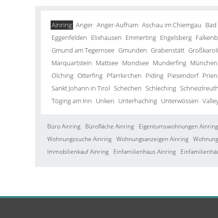
Ainring
Anger
Anger-Aufham
Aschau im Chiemgau
Bad
Eggenfelden
Elixhausen
Emmerting
Engelsberg
Falkenb
Gmund am Tegernsee
Gmunden
Grabenstätt
Großkarol
Marquartstein
Mattsee
Mondsee
Munderfing
München
Olching
Otterfing
Pfarrkirchen
Piding
Piesendorf
Prien
Sankt Johann in Tirol
Schechen
Schleching
Schneizlreut
Töging am Inn
Unken
Unterhaching
Unterwössen
Valle
Büro Ainring
Bürofläche Ainring
Eigentumswohnungen Ainring
Wohnungssuche Ainring
Wohnungsanzeigen Ainring
Wohnung 
Immobilienkauf Ainring
Einfamilienhaus Ainring
Einfamilienhä