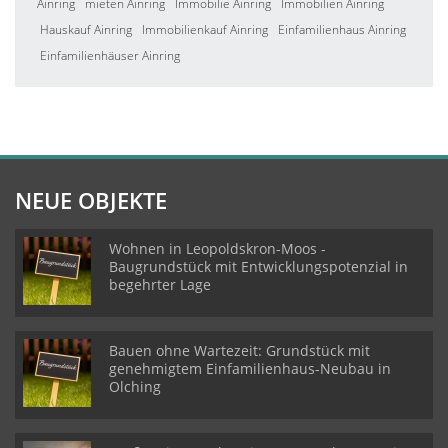
Ainring
mieten Ainring
Immobilie Ainring
Immobilien Ainring
Hauskauf Ainring
Immobilienkauf Ainring
Einfamilienhaus Ainring
Einfamilienhäuser Ainring
NEUE OBJEKTE
Wohnen in Leopoldskron-Moos -
Baugrundstück mit Entwicklungspotenzial in
begehrter Lage
Bauen ohne Wartezeit: Grundstück mit
genehmigtem Einfamilienhaus-Neubau in
Olching