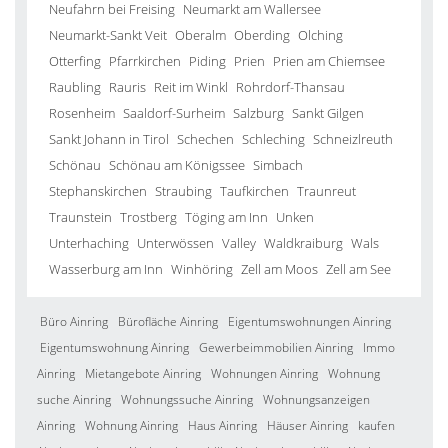
Neufahrn bei Freising
Neumarkt am Wallersee
Neumarkt-Sankt Veit
Oberalm
Oberding
Olching
Otterfing
Pfarrkirchen
Piding
Prien
Prien am Chiemsee
Raubling
Rauris
Reit im Winkl
Rohrdorf-Thansau
Rosenheim
Saaldorf-Surheim
Salzburg
Sankt Gilgen
Sankt Johann in Tirol
Schechen
Schleching
Schneizlreuth
Schönau
Schönau am Königssee
Simbach
Stephanskirchen
Straubing
Taufkirchen
Traunreut
Traunstein
Trostberg
Töging am Inn
Unken
Unterhaching
Unterwössen
Valley
Waldkraiburg
Wals
Wasserburg am Inn
Winhöring
Zell am Moos
Zell am See
Büro Ainring
Bürofläche Ainring
Eigentumswohnungen Ainring
Eigentumswohnung Ainring
Gewerbeimmobilien Ainring
Immo
Ainring
Mietangebote Ainring
Wohnungen Ainring
Wohnung
suche Ainring
Wohnungssuche Ainring
Wohnungsanzeigen
Ainring
Wohnung Ainring
Haus Ainring
Häuser Ainring
kaufen