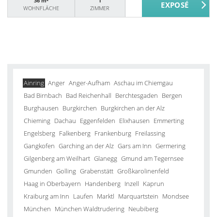
36 m²
1
WOHNFLÄCHE
ZIMMER
Ainring
Anger
Anger-Aufham
Aschau im Chiemgau
Bad Birnbach
Bad Reichenhall
Berchtesgaden
Bergen
Burghausen
Burgkirchen
Burgkirchen an der Alz
Chieming
Dachau
Eggenfelden
Elixhausen
Emmerting
Engelsberg
Falkenberg
Frankenburg
Freilassing
Gangkofen
Garching an der Alz
Gars am Inn
Germering
Gilgenberg am Weilhart
Glanegg
Gmund am Tegernsee
Gmunden
Golling
Grabenstätt
Großkarolinenfeld
Haag in Oberbayern
Handenberg
Inzell
Kaprun
Kraiburg am Inn
Laufen
Marktl
Marquartstein
Mondsee
München
München Waldtrudering
Neubiberg