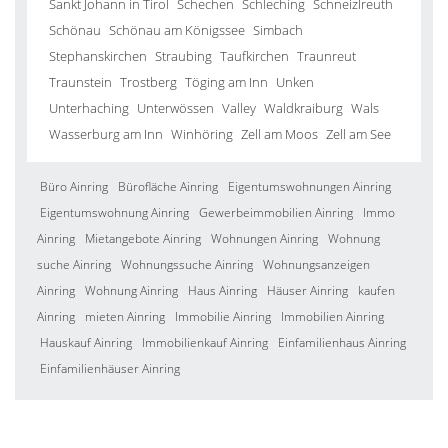
Sankt Johann in Tirol
Schechen
Schleching
Schneizlreuth
Schönau
Schönau am Königssee
Simbach
Stephanskirchen
Straubing
Taufkirchen
Traunreut
Traunstein
Trostberg
Töging am Inn
Unken
Unterhaching
Unterwössen
Valley
Waldkraiburg
Wals
Wasserburg am Inn
Winhöring
Zell am Moos
Zell am See
Büro Ainring
Bürofläche Ainring
Eigentumswohnungen Ainring
Eigentumswohnung Ainring
Gewerbeimmobilien Ainring
Immo
Ainring
Mietangebote Ainring
Wohnungen Ainring
Wohnung
suche Ainring
Wohnungssuche Ainring
Wohnungsanzeigen
Ainring
Wohnung Ainring
Haus Ainring
Häuser Ainring
kaufen
Ainring
mieten Ainring
Immobilie Ainring
Immobilien Ainring
Hauskauf Ainring
Immobilienkauf Ainring
Einfamilienhaus Ainring
Einfamilienhäuser Ainring