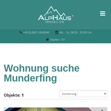
+49 (0) 8651-9549940
Mo. - So. 08.00 - 20.00 Uhr
Objekte: 101
Wohnung suche
Munderfing
Objekte:
1