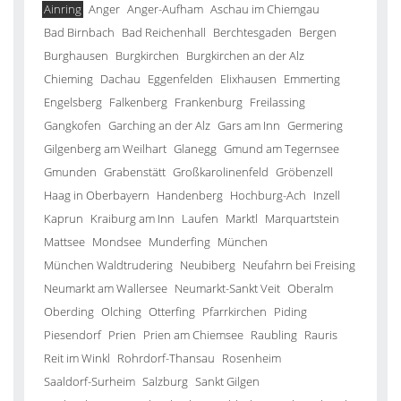
Ainring
Anger
Anger-Aufham
Aschau im Chiemgau
Bad Birnbach
Bad Reichenhall
Berchtesgaden
Bergen
Burghausen
Burgkirchen
Burgkirchen an der Alz
Chieming
Dachau
Eggenfelden
Elixhausen
Emmerting
Engelsberg
Falkenberg
Frankenburg
Freilassing
Gangkofen
Garching an der Alz
Gars am Inn
Germering
Gilgenberg am Weilhart
Glanegg
Gmund am Tegernsee
Gmunden
Grabenstätt
Großkarolinenfeld
Gröbenzell
Haag in Oberbayern
Handenberg
Hochburg-Ach
Inzell
Kaprun
Kraiburg am Inn
Laufen
Marktl
Marquartstein
Mattsee
Mondsee
Munderfing
München
München Waldtrudering
Neubiberg
Neufahrn bei Freising
Neumarkt am Wallersee
Neumarkt-Sankt Veit
Oberalm
Oberding
Olching
Otterfing
Pfarrkirchen
Piding
Piesendorf
Prien
Prien am Chiemsee
Raubling
Rauris
Reit im Winkl
Rohrdorf-Thansau
Rosenheim
Saaldorf-Surheim
Salzburg
Sankt Gilgen