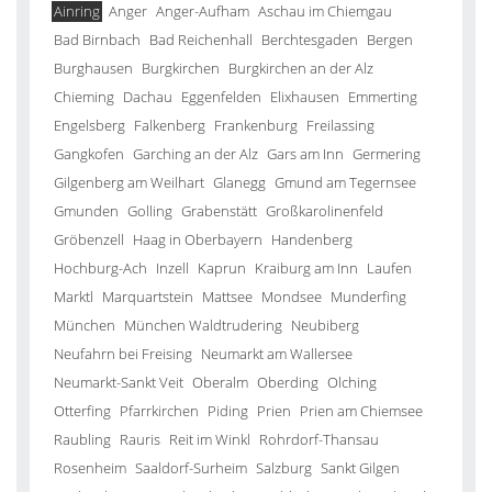
Ainring
Anger
Anger-Aufham
Aschau im Chiemgau
Bad Birnbach
Bad Reichenhall
Berchtesgaden
Bergen
Burghausen
Burgkirchen
Burgkirchen an der Alz
Chieming
Dachau
Eggenfelden
Elixhausen
Emmerting
Engelsberg
Falkenberg
Frankenburg
Freilassing
Gangkofen
Garching an der Alz
Gars am Inn
Germering
Gilgenberg am Weilhart
Glanegg
Gmund am Tegernsee
Gmunden
Golling
Grabenstätt
Großkarolinenfeld
Gröbenzell
Haag in Oberbayern
Handenberg
Hochburg-Ach
Inzell
Kaprun
Kraiburg am Inn
Laufen
Marktl
Marquartstein
Mattsee
Mondsee
Munderfing
München
München Waldtrudering
Neubiberg
Neufahrn bei Freising
Neumarkt am Wallersee
Neumarkt-Sankt Veit
Oberalm
Oberding
Olching
Otterfing
Pfarrkirchen
Piding
Prien
Prien am Chiemsee
Raubling
Rauris
Reit im Winkl
Rohrdorf-Thansau
Rosenheim
Saaldorf-Surheim
Salzburg
Sankt Gilgen