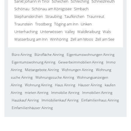
Sankt Johann in Tirol
Schechen
Schleching
Schneizlreuth
Schönau
Schönau am Königssee
Simbach
Stephanskirchen
Straubing
Taufkirchen
Traunreut
Traunstein
Trostberg
Töging am Inn
Unken
Unterhaching
Unterwössen
Valley
Waldkraiburg
Wals
Wasserburg am Inn
Winhöring
Zell am Moos
Zell am See
Büro Ainring
Bürofläche Ainring
Eigentumswohnungen Ainring
Eigentumswohnung Ainring
Gewerbeimmobilien Ainring
Immo
Ainring
Mietangebote Ainring
Wohnungen Ainring
Wohnung
suche Ainring
Wohnungssuche Ainring
Wohnungsanzeigen
Ainring
Wohnung Ainring
Haus Ainring
Häuser Ainring
kaufen
Ainring
mieten Ainring
Immobilie Ainring
Immobilien Ainring
Hauskauf Ainring
Immobilienkauf Ainring
Einfamilienhaus Ainring
Einfamilienhäuser Ainring