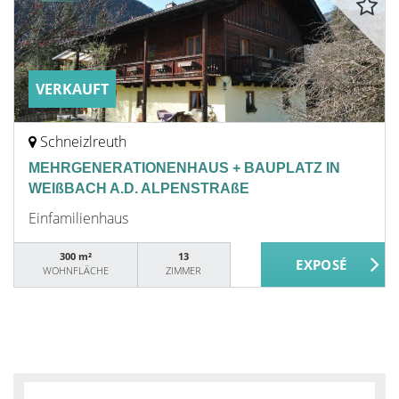
VERKAUFT
Schneizlreuth
MEHRGENERATIONENHAUS + BAUPLATZ IN
WEIßBACH A.D. ALPENSTRAßE
Einfamilienhaus
300 m²
13
WOHNFLÄCHE
ZIMMER