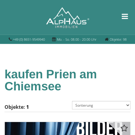
+49 (0) 8651-9549940
Mo. - So. 08.00 - 20.00 Uhr
Objekte: 98
kaufen Prien am
Chiemsee
Objekte:
1