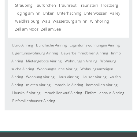
Straubing
Taufkirchen
Traunreut
Traunstein
Trostberg
Töging am Inn
Unken
Unterhaching
Unterwössen
Valley
Waldkraiburg
Wals
Wasserburg am Inn
Winhöring
Zell am Moos
Zell am See
Büro Ainring
Bürofläche Ainring
Eigentumswohnungen Ainring
Eigentumswohnung Ainring
Gewerbeimmobilien Ainring
Immo
Ainring
Mietangebote Ainring
Wohnungen Ainring
Wohnung
suche Ainring
Wohnungssuche Ainring
Wohnungsanzeigen
Ainring
Wohnung Ainring
Haus Ainring
Häuser Ainring
kaufen
Ainring
mieten Ainring
Immobilie Ainring
Immobilien Ainring
Hauskauf Ainring
Immobilienkauf Ainring
Einfamilienhaus Ainring
Einfamilienhäuser Ainring