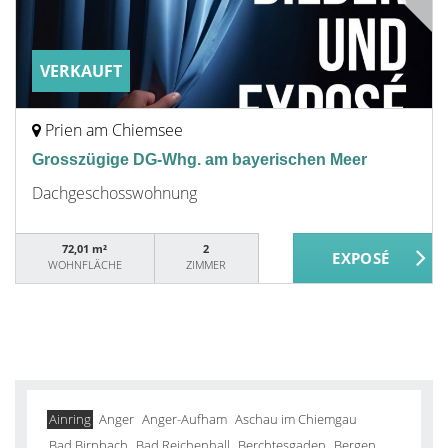
VERKAUFT
Prien am Chiemsee
Grosszügige DG-Whg. am bayerischen Meer
Dachgeschosswohnung
72,01 m²
2
WOHNFLÄCHE
ZIMMER
Ainring
Anger
Anger-Aufham
Aschau im Chiemgau
Bad Birnbach
Bad Reichenhall
Berchtesgaden
Bergen