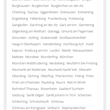
Burghausen
Burgkirchen
Burgkirchen an der Alz
Chieming
Dachau
Eggenfelden
Elixhausen
Emmerting
Engelsberg
Falkenberg
Frankenburg
Freilassing
Gangkofen
Garching an der Alz
Gars am Inn
Germering
Gilgenberg am Weilhart
Glanegg
Gmund am Tegernsee
Gmunden
Golling
Grabenstätt
Großkarolinenfeld
Haag in Oberbayern
Handenberg
Hochburg-Ach
Inzell
Kaprun
Kraiburg am Inn
Laufen
Marktl
Marquartstein
Mattsee
Mondsee
Munderfing
München
München Waldtrudering
Neubiberg
Neufahrn bei Freising
Neumarkt am Wallersee
Neumarkt-Sankt Veit
Oberalm
Oberding
Olching
Otterfing
Pfarrkirchen
Piding
Prien
Prien am Chiemsee
Raubling
Rauris
Reit im Winkl
Rohrdorf-Thansau
Rosenheim
Saaldorf-Surheim
Salzburg
Sankt Gilgen
Sankt Johann in Tirol
Schechen
Schleching
Schneizlreuth
Schönau
Schönau am Königssee
Simbach
Stephanskirchen