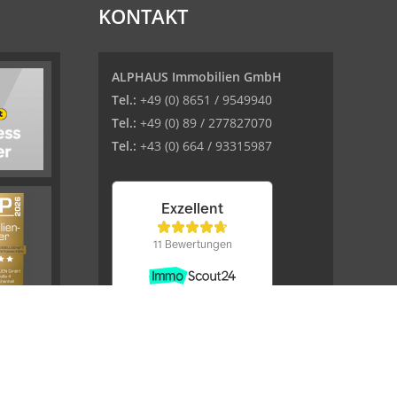
KONTAKT
ALPHAUS Immobilien GmbH
Tel.:
+49 (0) 8651 / 9549940
Tel.:
+49 (0) 89 / 277827070
Tel.:
+43 (0) 664 / 93315987