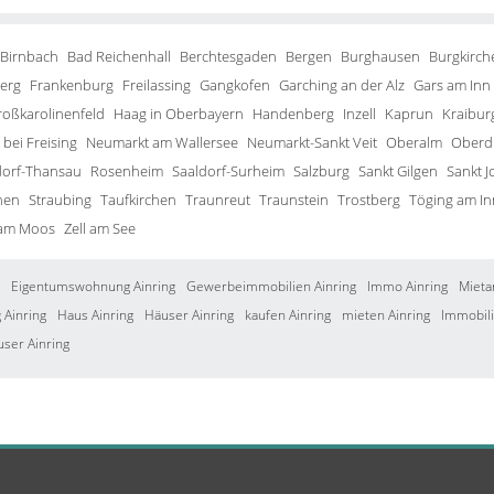
 Birnbach
Bad Reichenhall
Berchtesgaden
Bergen
Burghausen
Burgkirch
erg
Frankenburg
Freilassing
Gangkofen
Garching an der Alz
Gars am Inn
roßkarolinenfeld
Haag in Oberbayern
Handenberg
Inzell
Kaprun
Kraibur
bei Freising
Neumarkt am Wallersee
Neumarkt-Sankt Veit
Oberalm
Oberd
orf-Thansau
Rosenheim
Saaldorf-Surheim
Salzburg
Sankt Gilgen
Sankt J
hen
Straubing
Taufkirchen
Traunreut
Traunstein
Trostberg
Töging am In
 am Moos
Zell am See
Eigentumswohnung Ainring
Gewerbeimmobilien Ainring
Immo Ainring
Mieta
Ainring
Haus Ainring
Häuser Ainring
kaufen Ainring
mieten Ainring
Immobili
user Ainring