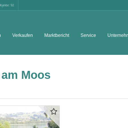
bjekte: 92
n
Verkaufen
Marktbericht
Service
Unterneh
l am Moos