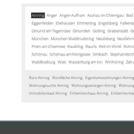
Ainring
Anger
Anger-Aufham
Aschau im Chiemgau
Bad
Eggenfelden
Elixhausen
Emmerting
Engelsberg
Falkenb
Gmund am Tegernsee
Gmunden
Golling
Grabenstätt
G
München
München Waldtrudering
Neubiberg
Neufahrn 
Prien am Chiemsee
Raubling
Rauris
Reit im Winkl
Rohrd
Schönau
Schönau am Königssee
Simbach
Stephanskirc
Waldkraiburg
Wals
Wasserburg am Inn
Winhöring
Zell
Büro Ainring
Bürofläche Ainring
Eigentumswohnungen Ainring
Wohnungssuche Ainring
Wohnungsanzeigen Ainring
Wohnung 
Immobilienkauf Ainring
Einfamilienhaus Ainring
Einfamilienhä