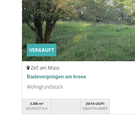
VERKAUFT
Zell am Moos
Badevergnügen am Irrsee
Wohngrundstück
3.300 m²
JS514-Ut2Yl
GRUNDSTÜCK
OBJEKTNUMMER