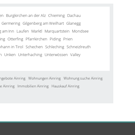
en
Burgkirchen an der Alz
Chieming
Dachau
Germering
Gilgenberg am Weilhart
Glanegg
g am Inn
Laufen
Marktl
Marquartstein
Mondsee
ing
Otterfing
Pfarrkirchen
Piding
Prien
ohann in Tirol
Schechen
Schleching
Schneizlreuth
n
Unken
Unterhaching
Unterwössen
Valley
ngebote Ainring
Wohnungen Ainring
Wohnung suche Ainring
e Ainring
Immobilien Ainring
Hauskauf Ainring