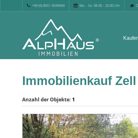
+49 (0) 8651-9549940
Mo. - So. 08.00 - 20.00 Uhr
O
Kaufe
Immobilienkauf Zel
Anzahl der
Objekte:
1