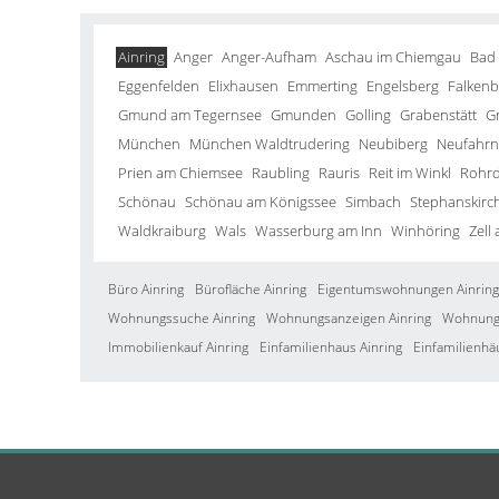
Ainring
Anger
Anger-Aufham
Aschau im Chiemgau
Bad
Eggenfelden
Elixhausen
Emmerting
Engelsberg
Falkenb
Gmund am Tegernsee
Gmunden
Golling
Grabenstätt
G
München
München Waldtrudering
Neubiberg
Neufahrn 
Prien am Chiemsee
Raubling
Rauris
Reit im Winkl
Rohrd
Schönau
Schönau am Königssee
Simbach
Stephanskirc
Waldkraiburg
Wals
Wasserburg am Inn
Winhöring
Zell
Büro Ainring
Bürofläche Ainring
Eigentumswohnungen Ainring
Wohnungssuche Ainring
Wohnungsanzeigen Ainring
Wohnung 
Immobilienkauf Ainring
Einfamilienhaus Ainring
Einfamilienhä