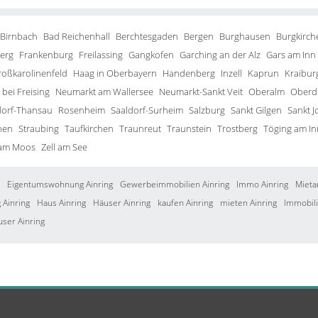
 Birnbach
Bad Reichenhall
Berchtesgaden
Bergen
Burghausen
Burgkirch
erg
Frankenburg
Freilassing
Gangkofen
Garching an der Alz
Gars am Inn
roßkarolinenfeld
Haag in Oberbayern
Handenberg
Inzell
Kaprun
Kraibur
bei Freising
Neumarkt am Wallersee
Neumarkt-Sankt Veit
Oberalm
Oberd
orf-Thansau
Rosenheim
Saaldorf-Surheim
Salzburg
Sankt Gilgen
Sankt J
hen
Straubing
Taufkirchen
Traunreut
Traunstein
Trostberg
Töging am In
 am Moos
Zell am See
Eigentumswohnung Ainring
Gewerbeimmobilien Ainring
Immo Ainring
Mieta
Ainring
Haus Ainring
Häuser Ainring
kaufen Ainring
mieten Ainring
Immobili
user Ainring