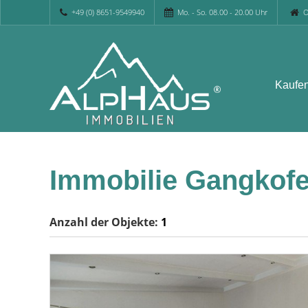
+49 (0) 8651-9549940
Mo. - So. 08.00 - 20.00 Uhr
O
Kaufe
Immobilie Gangkof
Anzahl der
Objekte:
1