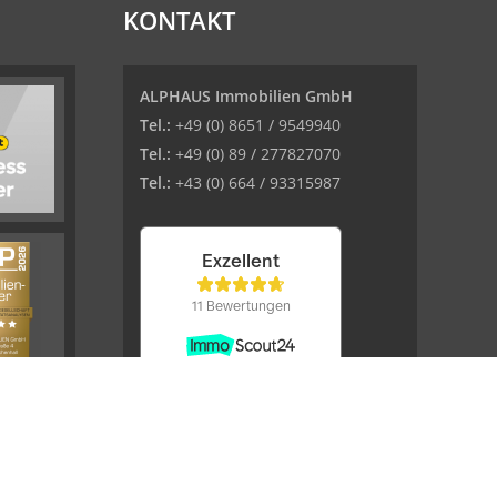
KONTAKT
ALPHAUS Immobilien GmbH
Tel.:
+49 (0) 8651 / 9549940
Tel.:
+49 (0) 89 / 277827070
Tel.:
+43 (0) 664 / 93315987