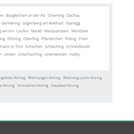
en
Burgkirchen an der Alz
Chieming
Dachau
Germering
Gilgenberg am Weilhart
Glanegg
g am Inn
Laufen
Marktl
Marquartstein
Mondsee
ing
Olching
Otterfing
Pfarrkirchen
Piding
Prien
ohann in Tirol
Schechen
Schleching
Schneizlreuth
n
Unken
Unterhaching
Unterwössen
Valley
ngebote Ainring
Wohnungen Ainring
Wohnung suche Ainring
e Ainring
Immobilien Ainring
Hauskauf Ainring