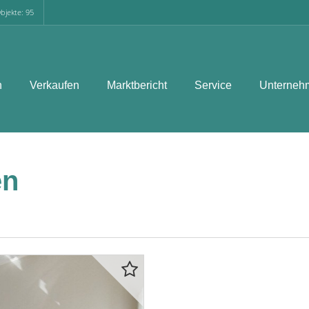
bjekte: 95
n
Verkaufen
Marktbericht
Service
Unterneh
en