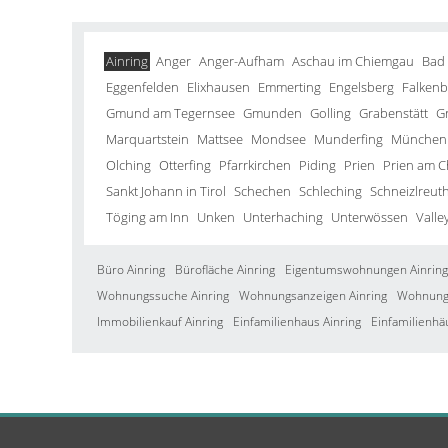
Ainring
Anger
Anger-Aufham
Aschau im Chiemgau
Bad
Eggenfelden
Elixhausen
Emmerting
Engelsberg
Falkenb
Gmund am Tegernsee
Gmunden
Golling
Grabenstätt
G
Marquartstein
Mattsee
Mondsee
Munderfing
München
Olching
Otterfing
Pfarrkirchen
Piding
Prien
Prien am 
Sankt Johann in Tirol
Schechen
Schleching
Schneizlreut
Töging am Inn
Unken
Unterhaching
Unterwössen
Valle
Büro Ainring
Bürofläche Ainring
Eigentumswohnungen Ainring
Wohnungssuche Ainring
Wohnungsanzeigen Ainring
Wohnung 
Immobilienkauf Ainring
Einfamilienhaus Ainring
Einfamilienhä