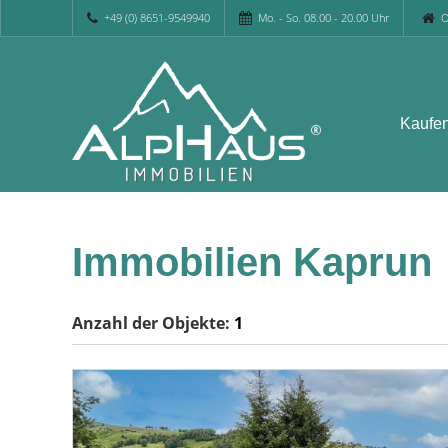
+49 (0) 8651-9549940
Mo. - So. 08.00 - 20.00 Uhr
O
Kaufe
Immobilien Kaprun
Anzahl der
Objekte:
1