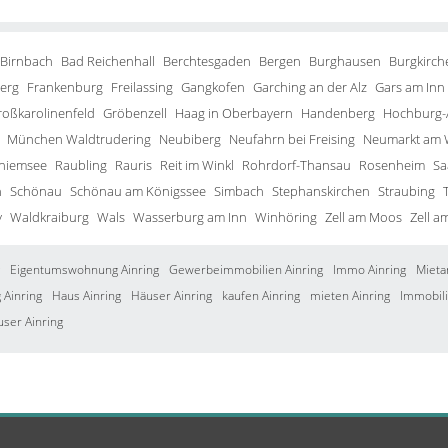
 Birnbach
Bad Reichenhall
Berchtesgaden
Bergen
Burghausen
Burgkirch
erg
Frankenburg
Freilassing
Gangkofen
Garching an der Alz
Gars am Inn
roßkarolinenfeld
Gröbenzell
Haag in Oberbayern
Handenberg
Hochburg-
München Waldtrudering
Neubiberg
Neufahrn bei Freising
Neumarkt am 
Chiemsee
Raubling
Rauris
Reit im Winkl
Rohrdorf-Thansau
Rosenheim
Sa
h
Schönau
Schönau am Königssee
Simbach
Stephanskirchen
Straubing
y
Waldkraiburg
Wals
Wasserburg am Inn
Winhöring
Zell am Moos
Zell a
Eigentumswohnung Ainring
Gewerbeimmobilien Ainring
Immo Ainring
Mieta
Ainring
Haus Ainring
Häuser Ainring
kaufen Ainring
mieten Ainring
Immobili
user Ainring