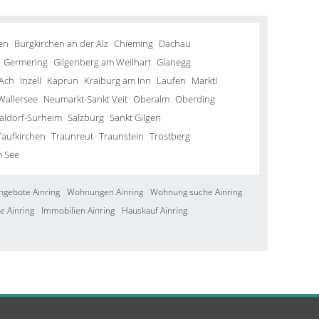
en
Burgkirchen an der Alz
Chieming
Dachau
Germering
Gilgenberg am Weilhart
Glanegg
Ach
Inzell
Kaprun
Kraiburg am Inn
Laufen
Marktl
Wallersee
Neumarkt-Sankt Veit
Oberalm
Oberding
aldorf-Surheim
Salzburg
Sankt Gilgen
Taufkirchen
Traunreut
Traunstein
Trostberg
m See
ngebote Ainring
Wohnungen Ainring
Wohnung suche Ainring
e Ainring
Immobilien Ainring
Hauskauf Ainring