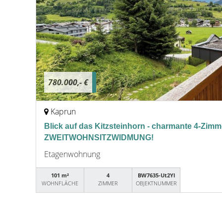
780.000,- €
Kaprun
Blick auf das Kitzsteinhorn - charmante 4-Zi
ZWEITWOHNSITZWIDMUNG!
Etagenwohnung
101 m²
4
BW7635-Ut2Yl
WOHNFLÄCHE
ZIMMER
OBJEKTNUMMER