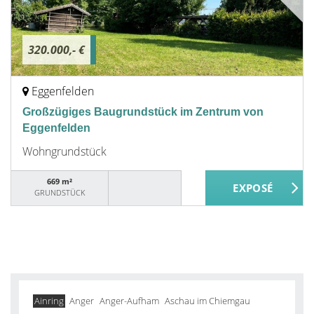
320.000,- €
Eggenfelden
Großzügiges Baugrundstück im Zentrum von
Eggenfelden
Wohngrundstück
669 m²
GRUNDSTÜCK
Ainring
Anger
Anger-Aufham
Aschau im Chiemgau