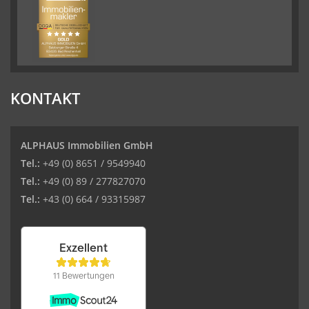
KONTAKT
ALPHAUS Immobilien GmbH
Tel.:
+49 (0) 8651 / 9549940
Tel.:
+49 (0) 89 / 277827070
Tel.:
+43 (0) 664 / 93315987