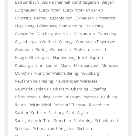
Bad Birnbach
Bad Reichenhall
Berchtesgaden
Bergen
Burghausen
Burgkirchen
Burgkirchen an der Alz
Chieming
Dachau
Eggenfelden
Elixhausen
Emmerting
Engelsberg
Falkenberg
Frankenburg
Freilassing
Gangkofen
Garching an der Alz
Gars am Inn
Germering
Gilgenberg am Weilhart
Glanegg
Gmund am Tegernsee
Gmunden
Golling
Grabenstätt
Großkarolinenfeld
Haag in Oberbayern
Handenberg
Inzell
Kaprun
Kraiburg am Inn
Laufen
Marktl
Marquartstein
Mondsee
München
München Waldtrudering
Neubiberg
Neufahrn bei Freising
Neumarkt am Wallersee
Neumarkt-Sankt Veit
Oberalm
Oberding
Otterfing
Pfarrkirchen
Piding
Prien
Prien am Chiemsee
Raubling
Rauris
Reit im Winkl
Rohrdorf-Thansau
Rosenheim
Saaldorf-Surheim
Salzburg
Sankt Gilgen
Sankt Johann in Tirol
Schechen
Schleching
Schneizlreuth
Schönau
Schönau am Königssee
Simbach