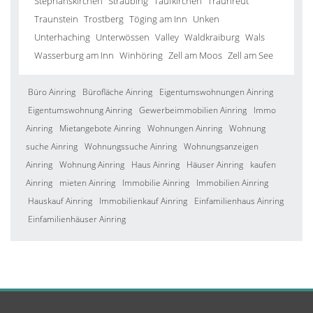
Stephanskirchen
Straubing
Taufkirchen
Traunreut
Traunstein
Trostberg
Töging am Inn
Unken
Unterhaching
Unterwössen
Valley
Waldkraiburg
Wals
Wasserburg am Inn
Winhöring
Zell am Moos
Zell am See
Büro Ainring
Bürofläche Ainring
Eigentumswohnungen Ainring
Eigentumswohnung Ainring
Gewerbeimmobilien Ainring
Immo
Ainring
Mietangebote Ainring
Wohnungen Ainring
Wohnung
suche Ainring
Wohnungssuche Ainring
Wohnungsanzeigen
Ainring
Wohnung Ainring
Haus Ainring
Häuser Ainring
kaufen
Ainring
mieten Ainring
Immobilie Ainring
Immobilien Ainring
Hauskauf Ainring
Immobilienkauf Ainring
Einfamilienhaus Ainring
Einfamilienhäuser Ainring