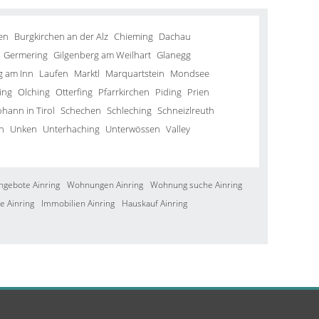
en
Burgkirchen an der Alz
Chieming
Dachau
Germering
Gilgenberg am Weilhart
Glanegg
g am Inn
Laufen
Marktl
Marquartstein
Mondsee
ing
Olching
Otterfing
Pfarrkirchen
Piding
Prien
ohann in Tirol
Schechen
Schleching
Schneizlreuth
n
Unken
Unterhaching
Unterwössen
Valley
ngebote Ainring
Wohnungen Ainring
Wohnung suche Ainring
e Ainring
Immobilien Ainring
Hauskauf Ainring