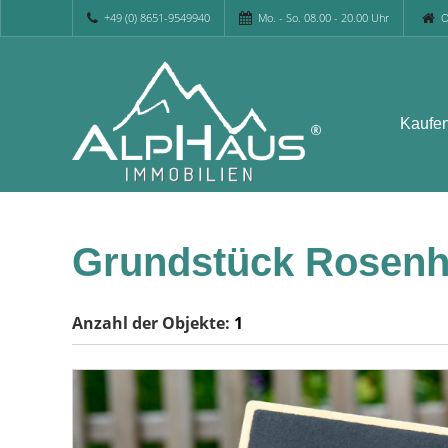
+49 (0) 8651-9549940
Mo. - So. 08.00 - 20.00 Uhr
O
Kaufe
Grundstück Rosen
Anzahl der
Objekte:
1