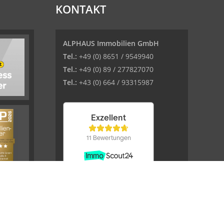
KONTAKT
ALPHAUS Immobilien GmbH
Tel.:
+49 (0) 8651 / 9549940
Tel.:
+49 (0) 89 / 277827070
Tel.:
+43 (0) 664 / 93315987