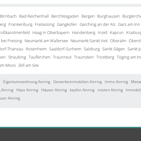
 Birnbach
Bad Reichenhall
Berchtesgaden
Bergen
Burghausen
Burgkirch
erg
Frankenburg
Freilassing
Gangkofen
Garching an der Alz
Gars am Inn
roßkarolinenfeld
Haag in Oberbayern
Handenberg
Inzell
Kaprun
Kraibur
bei Freising
Neumarkt am Wallersee
Neumarkt-Sankt Veit
Oberalm
Oberd
orf-Thansau
Rosenheim
Saaldorf-Surheim
Salzburg
Sankt Gilgen
Sankt J
hen
Straubing
Taufkirchen
Traunreut
Traunstein
Trostberg
Töging am In
 am Moos
Zell am See
Eigentumswohnung Ainring
Gewerbeimmobilien Ainring
Immo Ainring
Mieta
Ainring
Haus Ainring
Häuser Ainring
kaufen Ainring
mieten Ainring
Immobili
user Ainring