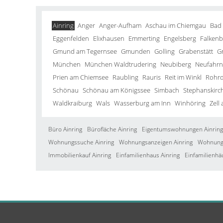
Ainring
Anger
Anger-Aufham
Aschau im Chiemgau
Bad
Eggenfelden
Elixhausen
Emmerting
Engelsberg
Falkenb
Gmund am Tegernsee
Gmunden
Golling
Grabenstätt
G
München
München Waldtrudering
Neubiberg
Neufahrn 
Prien am Chiemsee
Raubling
Rauris
Reit im Winkl
Rohrd
Schönau
Schönau am Königssee
Simbach
Stephanskirc
Waldkraiburg
Wals
Wasserburg am Inn
Winhöring
Zell
Büro Ainring
Bürofläche Ainring
Eigentumswohnungen Ainring
Wohnungssuche Ainring
Wohnungsanzeigen Ainring
Wohnung 
Immobilienkauf Ainring
Einfamilienhaus Ainring
Einfamilienhä