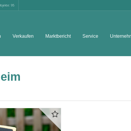
bjekte: 95
n
Verkaufen
Marktbericht
Service
Unterneh
heim