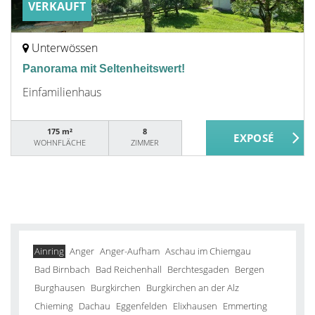
VERKAUFT
Unterwössen
Panorama mit Seltenheitswert!
Einfamilienhaus
175 m²
8
WOHNFLÄCHE
ZIMMER
Ainring
Anger
Anger-Aufham
Aschau im Chiemgau
Bad Birnbach
Bad Reichenhall
Berchtesgaden
Bergen
Burghausen
Burgkirchen
Burgkirchen an der Alz
Chieming
Dachau
Eggenfelden
Elixhausen
Emmerting