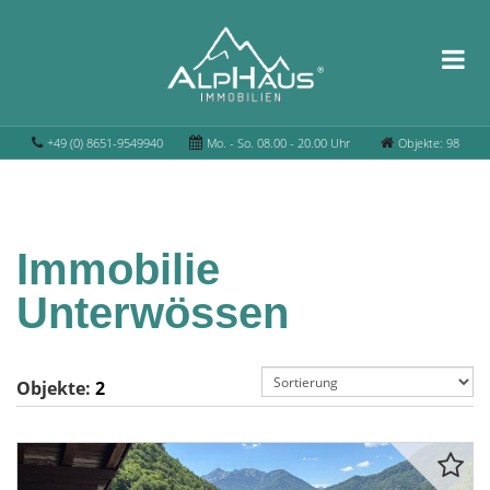
+49 (0) 8651-9549940
Mo. - So. 08.00 - 20.00 Uhr
Objekte: 98
Immobilie
Unterwössen
Objekte:
2