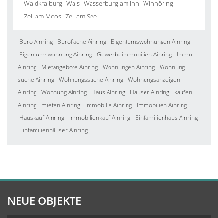
Waldkraiburg
Wals
Wasserburg am Inn
Winhöring
Zell am Moos
Zell am See
Büro Ainring
Bürofläche Ainring
Eigentumswohnungen Ainring
Eigentumswohnung Ainring
Gewerbeimmobilien Ainring
Immo
Ainring
Mietangebote Ainring
Wohnungen Ainring
Wohnung
suche Ainring
Wohnungssuche Ainring
Wohnungsanzeigen
Ainring
Wohnung Ainring
Haus Ainring
Häuser Ainring
kaufen
Ainring
mieten Ainring
Immobilie Ainring
Immobilien Ainring
Hauskauf Ainring
Immobilienkauf Ainring
Einfamilienhaus Ainring
Einfamilienhäuser Ainring
NEUE OBJEKTE