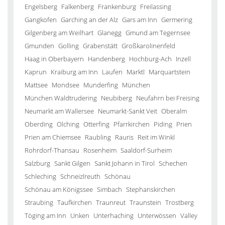
Engelsberg
Falkenberg
Frankenburg
Freilassing
Gangkofen
Garching an der Alz
Gars am Inn
Germering
Gilgenberg am Weilhart
Glanegg
Gmund am Tegernsee
Gmunden
Golling
Grabenstätt
Großkarolinenfeld
Haag in Oberbayern
Handenberg
Hochburg-Ach
Inzell
Kaprun
Kraiburg am Inn
Laufen
Marktl
Marquartstein
Mattsee
Mondsee
Munderfing
München
München Waldtrudering
Neubiberg
Neufahrn bei Freising
Neumarkt am Wallersee
Neumarkt-Sankt Veit
Oberalm
Oberding
Olching
Otterfing
Pfarrkirchen
Piding
Prien
Prien am Chiemsee
Raubling
Rauris
Reit im Winkl
Rohrdorf-Thansau
Rosenheim
Saaldorf-Surheim
Salzburg
Sankt Gilgen
Sankt Johann in Tirol
Schechen
Schleching
Schneizlreuth
Schönau
Schönau am Königssee
Simbach
Stephanskirchen
Straubing
Taufkirchen
Traunreut
Traunstein
Trostberg
Töging am Inn
Unken
Unterhaching
Unterwössen
Valley