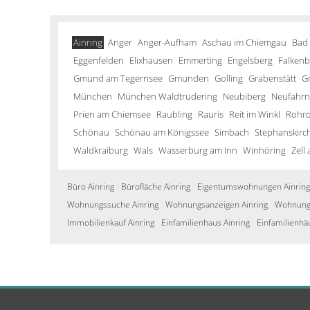
Ainring
Anger
Anger-Aufham
Aschau im Chiemgau
Bad
Eggenfelden
Elixhausen
Emmerting
Engelsberg
Falkenb
Gmund am Tegernsee
Gmunden
Golling
Grabenstätt
G
München
München Waldtrudering
Neubiberg
Neufahrn 
Prien am Chiemsee
Raubling
Rauris
Reit im Winkl
Rohrd
Schönau
Schönau am Königssee
Simbach
Stephanskirc
Waldkraiburg
Wals
Wasserburg am Inn
Winhöring
Zell
Büro Ainring
Bürofläche Ainring
Eigentumswohnungen Ainring
Wohnungssuche Ainring
Wohnungsanzeigen Ainring
Wohnung 
Immobilienkauf Ainring
Einfamilienhaus Ainring
Einfamilienhä