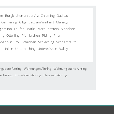
en
Burgkirchen an der Alz
Chieming
Dachau
Germering
Gilgenberg am Weilhart
Glanegg
g am Inn
Laufen
Marktl
Marquartstein
Mondsee
ing
Otterfing
Pfarrkirchen
Piding
Prien
ohann in Tirol
Schechen
Schleching
Schneizlreuth
n
Unken
Unterhaching
Unterwössen
Valley
ngebote Ainring
Wohnungen Ainring
Wohnung suche Ainring
e Ainring
Immobilien Ainring
Hauskauf Ainring