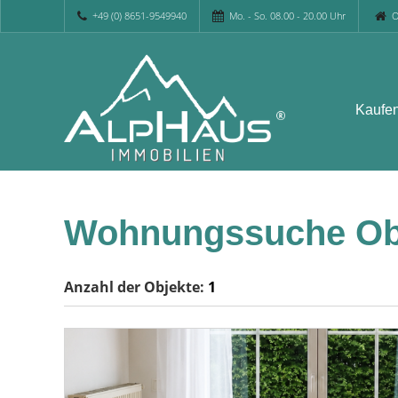
+49 (0) 8651-9549940
Mo. - So. 08.00 - 20.00 Uhr
O
Kaufe
Wohnungssuche Ob
Anzahl der
Objekte:
1