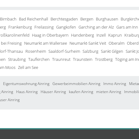
 Birnbach
Bad Reichenhall
Berchtesgaden
Bergen
Burghausen
Burgkirch
erg
Frankenburg
Freilassing
Gangkofen
Garching an der Alz
Gars am Inn
roßkarolinenfeld
Haag in Oberbayern
Handenberg
Inzell
Kaprun
Kraibur
bei Freising
Neumarkt am Wallersee
Neumarkt-Sankt Veit
Oberalm
Oberd
orf-Thansau
Rosenheim
Saaldorf-Surheim
Salzburg
Sankt Gilgen
Sankt J
hen
Straubing
Taufkirchen
Traunreut
Traunstein
Trostberg
Töging am In
 am Moos
Zell am See
Eigentumswohnung Ainring
Gewerbeimmobilien Ainring
Immo Ainring
Mieta
Ainring
Haus Ainring
Häuser Ainring
kaufen Ainring
mieten Ainring
Immobili
user Ainring