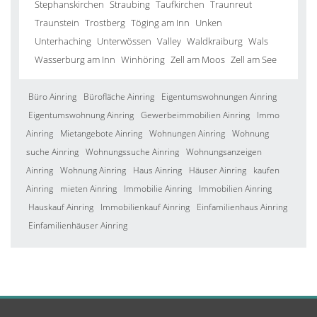
Stephanskirchen
Straubing
Taufkirchen
Traunreut
Traunstein
Trostberg
Töging am Inn
Unken
Unterhaching
Unterwössen
Valley
Waldkraiburg
Wals
Wasserburg am Inn
Winhöring
Zell am Moos
Zell am See
Büro Ainring
Bürofläche Ainring
Eigentumswohnungen Ainring
Eigentumswohnung Ainring
Gewerbeimmobilien Ainring
Immo
Ainring
Mietangebote Ainring
Wohnungen Ainring
Wohnung
suche Ainring
Wohnungssuche Ainring
Wohnungsanzeigen
Ainring
Wohnung Ainring
Haus Ainring
Häuser Ainring
kaufen
Ainring
mieten Ainring
Immobilie Ainring
Immobilien Ainring
Hauskauf Ainring
Immobilienkauf Ainring
Einfamilienhaus Ainring
Einfamilienhäuser Ainring