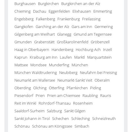
Burghausen
Burgkirchen
Burgkirchen an der Alz
Chieming
Dachau
Eggenfelden
Elixhausen
Emmerting
Engelsberg
Falkenberg
Frankenburg
Freilassing
Gangkofen
Garching an der Alz
Gars am Inn
Germering
Gilgenberg am Weilhart
Glanegg
Gmund am Tegernsee
Gmunden
Grabenstätt
Großkarolinenfeld
Gröbenzell
Haag in Oberbayern
Handenberg
Hochburg-Ach
Inzell
Kaprun
Kraiburg am Inn
Laufen
Marktl
Marquartstein
Mattsee
Mondsee
Munderfing
München
München Waldtrudering
Neubiberg
Neufahrn bei Freising
Neumarkt am Wallersee
Neumarkt-Sankt Veit
Oberalm
Oberding
Olching
Otterfing
Pfarrkirchen
Piding
Piesendorf
Prien
Prien am Chiemsee
Raubling
Rauris
Reit im Winkl
Rohrdorf-Thansau
Rosenheim
Saaldorf-Surheim
Salzburg
Sankt Gilgen
Sankt Johann in Tirol
Schechen
Schleching
Schneizlreuth
Schönau
Schönau am Königssee
Simbach