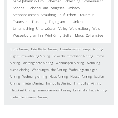
Sankt Johann in Tirol
Schechen
Schleching
Schneizlreuth
Schönau
Schönau am Königssee
Simbach
Stephanskirchen
Straubing
Taufkirchen
Traunreut
Traunstein
Trostberg
Töging am Inn
Unken
Unterhaching
Unterwössen
Valley
Waldkraiburg
Wals
Wasserburg am Inn
Winhöring
Zell am Moos
Zell am See
Büro Ainring
Bürofläche Ainring
Eigentumswohnungen Ainring
Eigentumswohnung Ainring
Gewerbeimmobilien Ainring
Immo
Ainring
Mietangebote Ainring
Wohnungen Ainring
Wohnung
suche Ainring
Wohnungssuche Ainring
Wohnungsanzeigen
Ainring
Wohnung Ainring
Haus Ainring
Häuser Ainring
kaufen
Ainring
mieten Ainring
Immobilie Ainring
Immobilien Ainring
Hauskauf Ainring
Immobilienkauf Ainring
Einfamilienhaus Ainring
Einfamilienhäuser Ainring