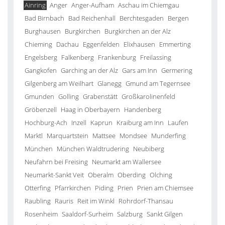
Ainring
Anger
Anger-Aufham
Aschau im Chiemgau
Bad Birnbach
Bad Reichenhall
Berchtesgaden
Bergen
Burghausen
Burgkirchen
Burgkirchen an der Alz
Chieming
Dachau
Eggenfelden
Elixhausen
Emmerting
Engelsberg
Falkenberg
Frankenburg
Freilassing
Gangkofen
Garching an der Alz
Gars am Inn
Germering
Gilgenberg am Weilhart
Glanegg
Gmund am Tegernsee
Gmunden
Golling
Grabenstätt
Großkarolinenfeld
Gröbenzell
Haag in Oberbayern
Handenberg
Hochburg-Ach
Inzell
Kaprun
Kraiburg am Inn
Laufen
Marktl
Marquartstein
Mattsee
Mondsee
Munderfing
München
München Waldtrudering
Neubiberg
Neufahrn bei Freising
Neumarkt am Wallersee
Neumarkt-Sankt Veit
Oberalm
Oberding
Olching
Otterfing
Pfarrkirchen
Piding
Prien
Prien am Chiemsee
Raubling
Rauris
Reit im Winkl
Rohrdorf-Thansau
Rosenheim
Saaldorf-Surheim
Salzburg
Sankt Gilgen