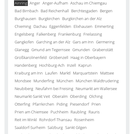
Ainring
Anger
Anger-Aufham
Aschau im Chiemgau
Bad Birnbach
Bad Reichenhall
Berchtesgaden
Bergen
Burghausen
Burgkirchen
Burgkirchen an der Alz
Chieming
Dachau
Eggenfelden
Elixhausen
Emmerting
Engelsberg
Falkenberg
Frankenburg
Freilassing
Gangkofen
Garching an der Alz
Gars am Inn
Germering
Glanegg
Gmund am Tegernsee
Gmunden
Grabenstätt
Großkarolinenfeld
Gröbenzell
Haag in Oberbayern
Handenberg
Hochburg-Ach
Inzell
Kaprun
Kraiburg am Inn
Laufen
Marktl
Marquartstein
Mattsee
Mondsee
Munderfing
München
München Waldtrudering
Neubiberg
Neufahrn bei Freising
Neumarkt am Wallersee
Neumarkt-Sankt Veit
Oberalm
Oberding
Olching
Otterfing
Pfarrkirchen
Piding
Piesendorf
Prien
Prien am Chiemsee
Puchheim
Raubling
Rauris
Reit im Winkl
Rohrdorf-Thansau
Rosenheim
Saaldorf-Surheim
Salzburg
Sankt Gilgen