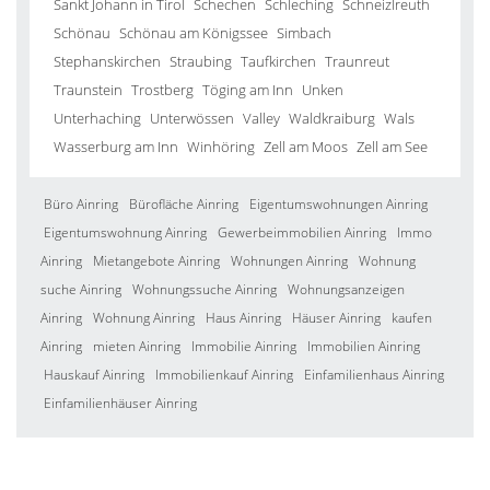
Sankt Johann in Tirol
Schechen
Schleching
Schneizlreuth
Schönau
Schönau am Königssee
Simbach
Stephanskirchen
Straubing
Taufkirchen
Traunreut
Traunstein
Trostberg
Töging am Inn
Unken
Unterhaching
Unterwössen
Valley
Waldkraiburg
Wals
Wasserburg am Inn
Winhöring
Zell am Moos
Zell am See
Büro Ainring
Bürofläche Ainring
Eigentumswohnungen Ainring
Eigentumswohnung Ainring
Gewerbeimmobilien Ainring
Immo
Ainring
Mietangebote Ainring
Wohnungen Ainring
Wohnung
suche Ainring
Wohnungssuche Ainring
Wohnungsanzeigen
Ainring
Wohnung Ainring
Haus Ainring
Häuser Ainring
kaufen
Ainring
mieten Ainring
Immobilie Ainring
Immobilien Ainring
Hauskauf Ainring
Immobilienkauf Ainring
Einfamilienhaus Ainring
Einfamilienhäuser Ainring