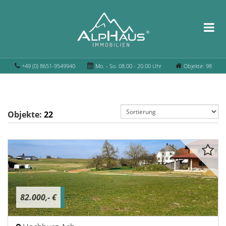
+49 (0) 8651-9549940
Mo. - So. 08.00 - 20.00 Uhr
Objekte: 98
Objekte:
22
82.000,- €