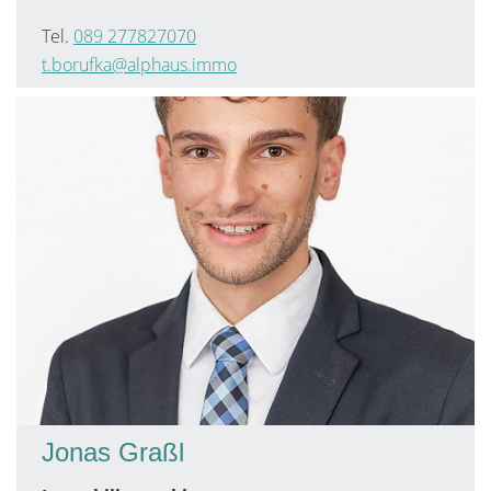
Tel.
089 277827070
t.borufka@alphaus.immo
Jonas Graßl