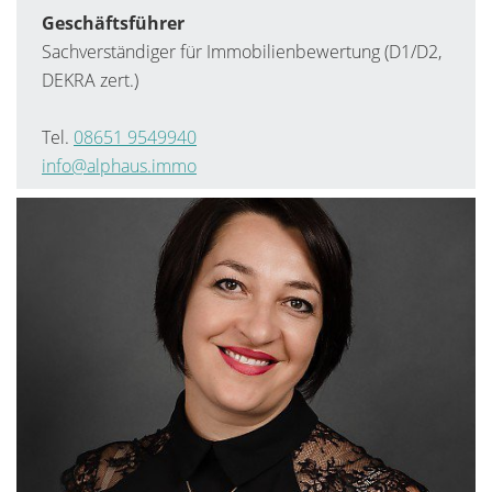
Geschäftsführer
Sachverständiger für Immobilienbewertung (D1/D2,
DEKRA zert.)
Tel.
08651 9549940
info@alphaus.immo