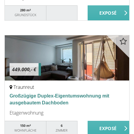
280 m²
GRUNDSTÜCK
449.000,- €
Traunreut
Großzügige Duplex-Eigentumswohnung mit
ausgebautem Dachboden
Etagenwohnung
150 m²
6
WOHNFLÄCHE
ZIMMER