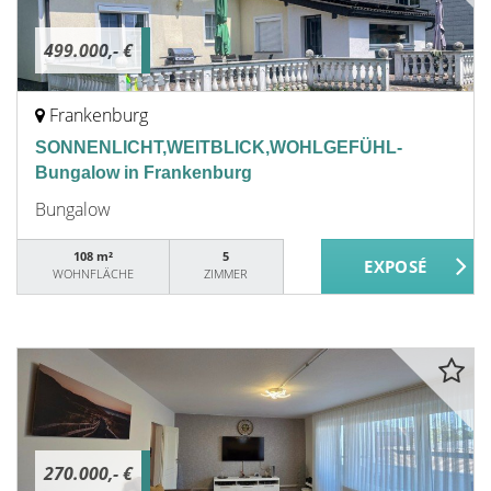
499.000,- €
Frankenburg
SONNENLICHT,WEITBLICK,WOHLGEFÜHL-
Bungalow in Frankenburg
Bungalow
108 m²
5
WOHNFLÄCHE
ZIMMER
270.000,- €