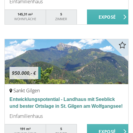
Einfamilienhaus
145,31 m²
5
WOHNFLÄCHE
ZIMMER
950.000,- €
Sankt Gilgen
Entwicklungspotential - Landhaus mit Seeblick
und bester Ortslage in St. Gilgen am Wolfgangsee!
Einfamilienhaus
191 m²
5