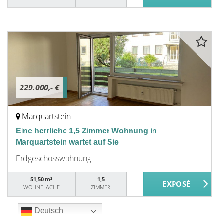
229.000,- €
Marquartstein
Eine herrliche 1,5 Zimmer Wohnung in
Marquartstein wartet auf Sie
Erdgeschosswohnung
51,50 m²
1,5
WOHNFLÄCHE
ZIMMER
Deutsch
Deutsch
Deutsch
Deutsch