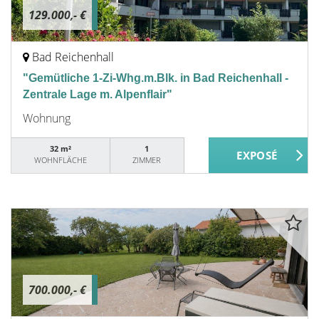
129.000,- €
Bad Reichenhall
"Gemütliche 1-Zi-Whg.m.Blk. in Bad Reichenhall -
Zentrale Lage m. Alpenflair"
Wohnung
32 m²
1
WOHNFLÄCHE
ZIMMER
700.000,- €