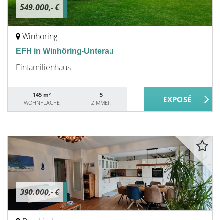
549.000,- €
Winhöring
EFH in Winhöring-Unterau
Einfamilienhaus
145 m²
5
WOHNFLÄCHE
ZIMMER
390.000,- €