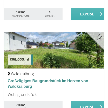
130 m²
4
WOHNFLÄCHE
ZIMMER
399.000,- €
Waldkraiburg
Großzügiges Baugrundstück im Herzen von
Waldkraiburg
Wohngrundstück
778 m²