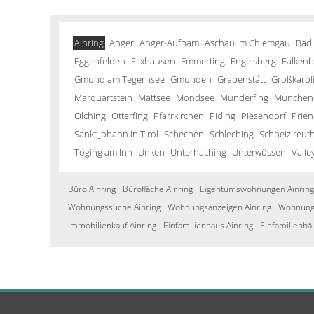
Ainring
Anger
Anger-Aufham
Aschau im Chiemgau
Bad
Eggenfelden
Elixhausen
Emmerting
Engelsberg
Falkenb
Gmund am Tegernsee
Gmunden
Grabenstätt
Großkarol
Marquartstein
Mattsee
Mondsee
Munderfing
München
Olching
Otterfing
Pfarrkirchen
Piding
Piesendorf
Prien
Sankt Johann in Tirol
Schechen
Schleching
Schneizlreut
Töging am Inn
Unken
Unterhaching
Unterwössen
Valle
Büro Ainring
Bürofläche Ainring
Eigentumswohnungen Ainring
Wohnungssuche Ainring
Wohnungsanzeigen Ainring
Wohnung 
Immobilienkauf Ainring
Einfamilienhaus Ainring
Einfamilienhä