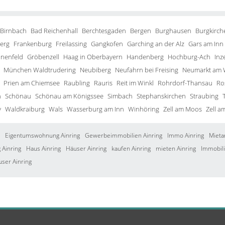
 Birnbach
Bad Reichenhall
Berchtesgaden
Bergen
Burghausen
Burgkirch
erg
Frankenburg
Freilassing
Gangkofen
Garching an der Alz
Gars am Inn
inenfeld
Gröbenzell
Haag in Oberbayern
Handenberg
Hochburg-Ach
Inze
München Waldtrudering
Neubiberg
Neufahrn bei Freising
Neumarkt am 
Prien am Chiemsee
Raubling
Rauris
Reit im Winkl
Rohrdorf-Thansau
Ro
h
Schönau
Schönau am Königssee
Simbach
Stephanskirchen
Straubing
y
Waldkraiburg
Wals
Wasserburg am Inn
Winhöring
Zell am Moos
Zell a
Eigentumswohnung Ainring
Gewerbeimmobilien Ainring
Immo Ainring
Mieta
Ainring
Haus Ainring
Häuser Ainring
kaufen Ainring
mieten Ainring
Immobili
user Ainring