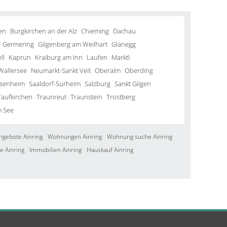
en
Burgkirchen an der Alz
Chieming
Dachau
Germering
Gilgenberg am Weilhart
Glanegg
ll
Kaprun
Kraiburg am Inn
Laufen
Marktl
Wallersee
Neumarkt-Sankt Veit
Oberalm
Oberding
senheim
Saaldorf-Surheim
Salzburg
Sankt Gilgen
Taufkirchen
Traunreut
Traunstein
Trostberg
m See
ngebote Ainring
Wohnungen Ainring
Wohnung suche Ainring
e Ainring
Immobilien Ainring
Hauskauf Ainring