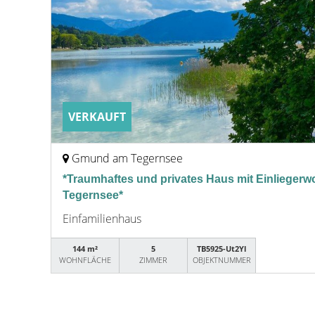
VERKAUFT
Gmund am Tegernsee
*Traumhaftes und privates Haus mit Einliege
Tegernsee*
Einfamilienhaus
144 m²
5
TB5925-Ut2Yl
WOHNFLÄCHE
ZIMMER
OBJEKTNUMMER