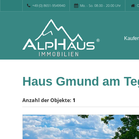
+49 (0) 8651-9549940
Mo. - So. 08.00 - 20.00 Uhr
O
Kaufe
Haus Gmund am Te
Anzahl der
Objekte:
1