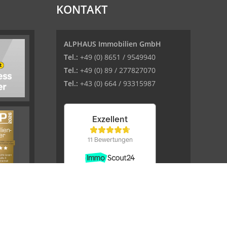
KONTAKT
ALPHAUS Immobilien GmbH
Tel.:
+49 (0) 8651 / 9549940
Tel.:
+49 (0) 89 / 277827070
Tel.:
+43 (0) 664 / 93315987