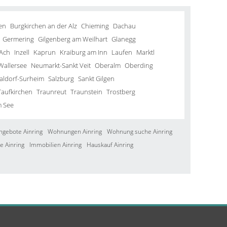
en
Burgkirchen an der Alz
Chieming
Dachau
Germering
Gilgenberg am Weilhart
Glanegg
Ach
Inzell
Kaprun
Kraiburg am Inn
Laufen
Marktl
Wallersee
Neumarkt-Sankt Veit
Oberalm
Oberding
aldorf-Surheim
Salzburg
Sankt Gilgen
Taufkirchen
Traunreut
Traunstein
Trostberg
m See
ngebote Ainring
Wohnungen Ainring
Wohnung suche Ainring
e Ainring
Immobilien Ainring
Hauskauf Ainring