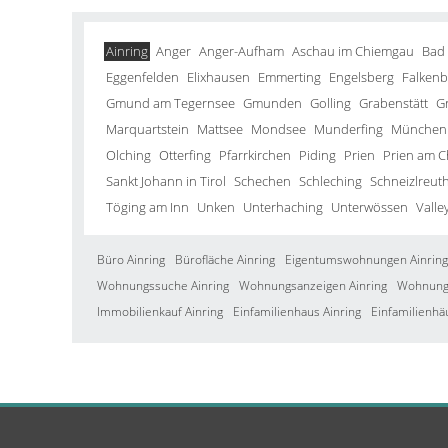
Ainring
Anger
Anger-Aufham
Aschau im Chiemgau
Bad
Eggenfelden
Elixhausen
Emmerting
Engelsberg
Falkenb
Gmund am Tegernsee
Gmunden
Golling
Grabenstätt
G
Marquartstein
Mattsee
Mondsee
Munderfing
München
Olching
Otterfing
Pfarrkirchen
Piding
Prien
Prien am 
Sankt Johann in Tirol
Schechen
Schleching
Schneizlreut
Töging am Inn
Unken
Unterhaching
Unterwössen
Valle
Büro Ainring
Bürofläche Ainring
Eigentumswohnungen Ainring
Wohnungssuche Ainring
Wohnungsanzeigen Ainring
Wohnung 
Immobilienkauf Ainring
Einfamilienhaus Ainring
Einfamilienhä