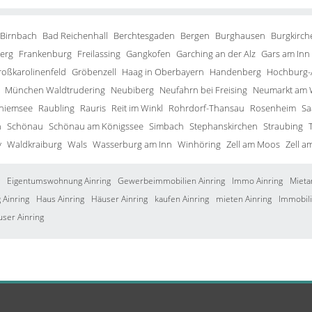
 Birnbach
Bad Reichenhall
Berchtesgaden
Bergen
Burghausen
Burgkirch
erg
Frankenburg
Freilassing
Gangkofen
Garching an der Alz
Gars am Inn
roßkarolinenfeld
Gröbenzell
Haag in Oberbayern
Handenberg
Hochburg-
München Waldtrudering
Neubiberg
Neufahrn bei Freising
Neumarkt am 
Chiemsee
Raubling
Rauris
Reit im Winkl
Rohrdorf-Thansau
Rosenheim
Sa
h
Schönau
Schönau am Königssee
Simbach
Stephanskirchen
Straubing
y
Waldkraiburg
Wals
Wasserburg am Inn
Winhöring
Zell am Moos
Zell a
Eigentumswohnung Ainring
Gewerbeimmobilien Ainring
Immo Ainring
Mieta
Ainring
Haus Ainring
Häuser Ainring
kaufen Ainring
mieten Ainring
Immobili
user Ainring