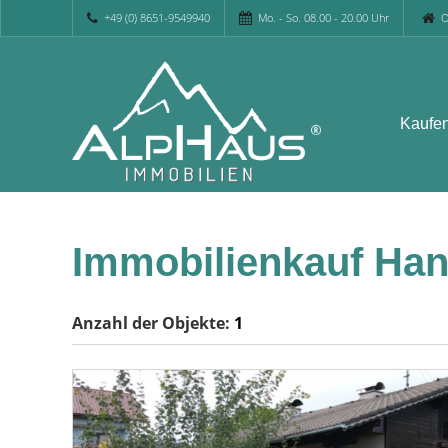
+49 (0) 8651-9549940
Mo. - So. 08.00 - 20.00 Uhr
O
Kaufe
Immobilienkauf Ha
Anzahl der
Objekte:
1