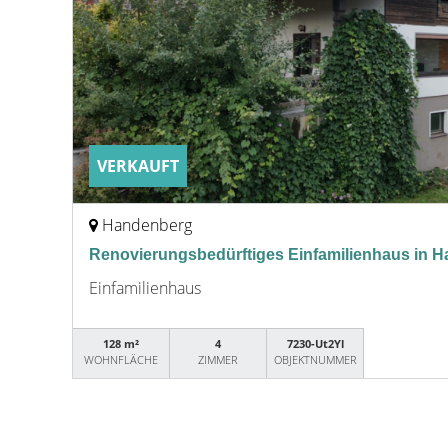
VERKAUFT
Handenberg
Renovierungsbedürftiges Einfamilienhaus in 
Einfamilienhaus
128 m²
4
7230-Ut2Yl
WOHNFLÄCHE
ZIMMER
OBJEKTNUMMER