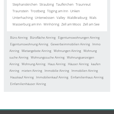
Stephanskirchen
Straubing
Taufkirchen
Traunreut
Traunstein
Trostberg
Töging am Inn
Unken
Unterhaching
Unterwössen
Valley
Waldkraiburg
Wals
Wasserburg am Inn
Winhöring
Zell am Moos
Zell am See
Büro Ainring
Bürofläche Ainring
Eigentumswohnungen Ainring
Eigentumswohnung Ainring
Gewerbeimmobilien Ainring
Immo
Ainring
Mietangebote Ainring
Wohnungen Ainring
Wohnung
suche Ainring
Wohnungssuche Ainring
Wohnungsanzeigen
Ainring
Wohnung Ainring
Haus Ainring
Häuser Ainring
kaufen
Ainring
mieten Ainring
Immobilie Ainring
Immobilien Ainring
Hauskauf Ainring
Immobilienkauf Ainring
Einfamilienhaus Ainring
Einfamilienhäuser Ainring