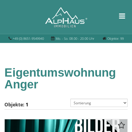
+49 (0) 8651-9549940
Mo. - So. 08.00 - 20.00 Uhr
Objekte: 99
Eigentumswohnung
Anger
Objekte:
1