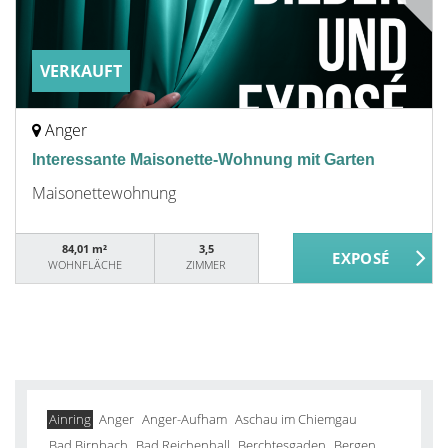
VERKAUFT
Anger
Interessante Maisonette-Wohnung mit Garten
Maisonettewohnung
84,01 m²
3,5
WOHNFLÄCHE
ZIMMER
Ainring
Anger
Anger-Aufham
Aschau im Chiemgau
Bad Birnbach
Bad Reichenhall
Berchtesgaden
Bergen