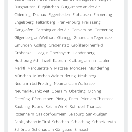
Burghausen
Burgkirchen
Burgkirchen an der Alz
Chieming
Dachau
Eggenfelden
Elixhausen
Emmerting
Engelsberg
Falkenberg
Frankenburg
Freilassing
Gangkofen
Garching an der Alz
Gars am Inn
Germering
Gilgenberg am Weilhart
Glanegg
Gmund am Tegernsee
Gmunden
Golling
Grabenstätt
Großkarolinenfeld
Gröbenzell
Haag in Oberbayern
Handenberg
Hochburg-Ach
Inzell
Kaprun
Kraiburg am Inn
Laufen
Marktl
Marquartstein
Mattsee
Mondsee
Munderfing
München
München Waldtrudering
Neubiberg
Neufahrn bei Freising
Neumarkt am Wallersee
Neumarkt-Sankt Veit
Oberalm
Oberding
Olching
Otterfing
Pfarrkirchen
Piding
Prien
Prien am Chiemsee
Raubling
Rauris
Reit im Winkl
Rohrdorf-Thansau
Rosenheim
Saaldorf-Surheim
Salzburg
Sankt Gilgen
Sankt Johann in Tirol
Schechen
Schleching
Schneizlreuth
Schönau
Schönau am Königssee
Simbach